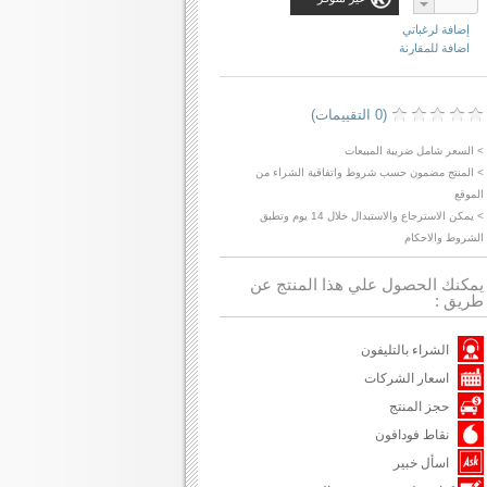
إضافة لرغباتي
اضافة للمقارنة
(0 التقييمات)
> السعر شامل ضريبة المبيعات
> المنتج مضمون حسب شروط واتفاقية الشراء من
الموقع
> يمكن الاسترجاع والاستبدال خلال 14 يوم وتطبق
الشروط والاحكام
يمكنك الحصول علي هذا المنتج عن
طريق :
الشراء بالتليفون
اسعار الشركات
حجز المنتج
نقاط فودافون
اسأل خبير