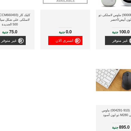
جينيس (9000R) ماوس لاسلكى ذو
ون أبيض/أخضر
لاسلكى على شكل سيار
500 الجديدة
75.0
0.0
100.0
جنية
جنية
جنية
غير متوفر
اشترى الان
غير متوفر
لوجيتك (910-004291) ماوس
ن أسود
895.0
جنية