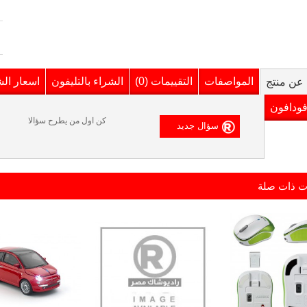
المواصفات
التقييمات (0)
الشراء بالتليفون
اسعار ال
عن منتج
فودافون
كن اول من يطرح سؤالا
ت ذات صلة