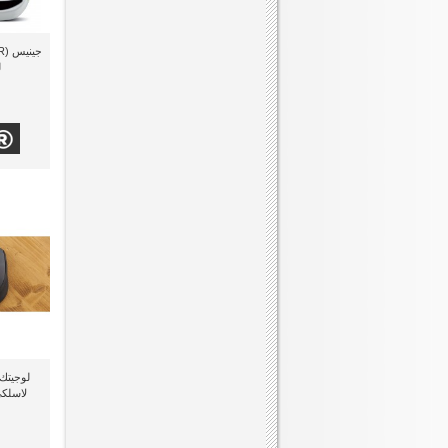
ل
لاسلكى M280 ذو لو