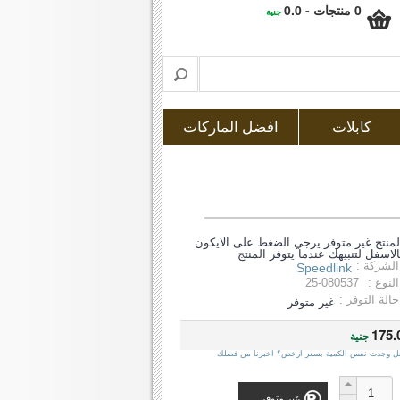
0 منتجات - 0.0
جنية
كابلات
افضل الماركات
لمنتج غير متوفر يرجي الضغط على الايكون
الاسفل لتنبيهك عندما يتوفر المنتج
الشركة :
Speedlink
النوع :
25-080537
حالة التوفر :
غير متوفر
175.
جنية
ل وجدت نفس الكمية بسعر ارخص؟ اخبرنا من فضلك
غير متوفر