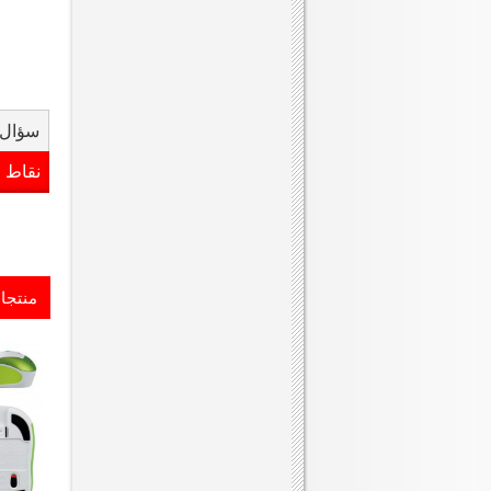
سؤال 
نقاط 
منتجا