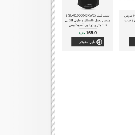
كليك كار (CCM660493) ماوس
سبيد لينك (SL-610000-BKWE )
ة فيات
ماوس يعمل بالسلك و طول الكابل
1.3 متر و ذو لون أسود/أبيض
165.0
جنية
غير متوفر