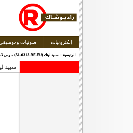
إلكترونيات
صوتيات وموسيقى
»
الرئيسية
سبيد لينك (SL-6313-BE-EU) ماوس لاسلكى, ذو لون أزرق
سبيد لينك (sl-6313-be-eu) ماوس ل