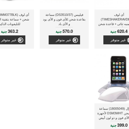
أى لوف
فيليبس (DS3510/37) سماعة
(TIMESHAKERAVDEBLK)
بقاعدة شحن للأى فون و الأى بود
شحن + سماعة بتقنية ال
نبه ثنائى + قاعدة شحن
و الأى باد
للتليفونات الذكية
للأى فون
363.2
570.0
620.4
جنية
جنية
جنية
غير متوفر
غير متوفر
غير متوفر
جى بى إل (18005049) سماعة
بقاعدة شحن OSM3WHT لأجهزة
/الأى فون و ذو لون أبيض
399.0
جنية