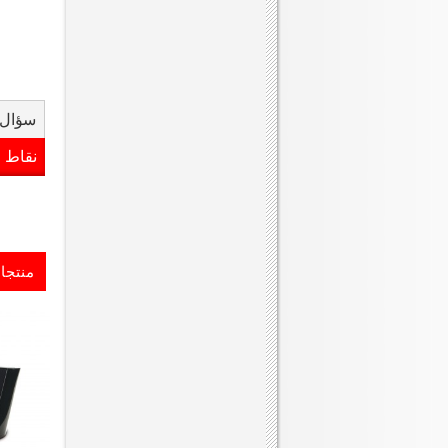
سؤال 
نقاط 
منتجا