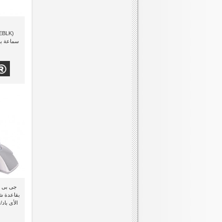
سماعة بم
الأى باد