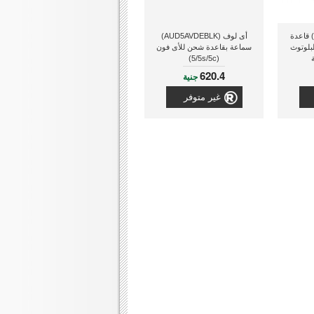
أى لوف (IMM377BLK) قاعدة
أى لوف (AUD5AVDEBLK)
بلوتوث
سماعة بقاعدة شحن للأى فون
(5/5s/5c)
620.4
جنية
غير متوفر