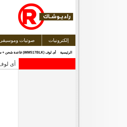
إلكترونيات
صوتيات وموسيقى
»
الرئيسية
أى لوف (iMM517BLK) قاعدة شحن + سماعة للأى باد و الأى فون و الأى بود مزودة بلوحة مفاتيح بتقنية البلوتوث