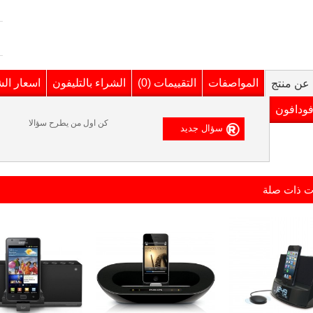
المواصفات
التقييمات (0)
الشراء بالتليفون
اسعار ال
عن منتج
فودافون
كن اول من يطرح سؤالا
ت ذات صلة