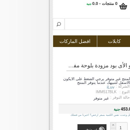
0 منتجات - 0.0
جنية
كابلات
افضل الماركات
أى لوف (imm517blk) قاعدة شحن + سماعة للأى باد و الأى فون و الأى بود مزودة بلوحة مفاتيح بتقنية البلوتوث
لمنتج غير متوفر يرجي الضغط على الايكون
الاسفل لتنبيهك عندما يتوفر المنتج
الشركة :
iLuv
النوع :
IMM517BLK
حالة التوفر :
غير متوفر
453.
جنية
ل وجدت نفس الكمية بسعر ارخص؟ اخبرنا من فضلك
غير متوفر