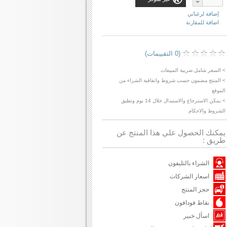
إضافة لرغباتي
اضافة للمقارنة
(0 التقييمات)
> السعر شامل ضريبة المبيعات
> المنتج مضمون حسب شروط واتفاقية الشراء من
الموقع
> يمكن الاسترجاع والاستبدال خلال 14 يوم وتطبق
الشروط والاحكام
يمكنك الحصول علي هذا المنتج عن
طريق :
الشراء بالتليفون
اسعار الشركات
حجز المنتج
نقاط فودافون
اسأل خبير