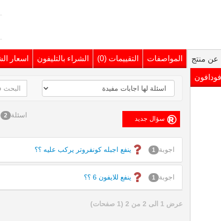
المواصفات
التقييمات (0)
الشراء بالتليفون
اسعار ال
عن منتج
فودافون
اسئلة
2
اجوبة
ينفع اجبله كونفروتر يركب عليه ؟؟
1
اجوبة
ينفع للايفون 6 ؟؟
1
عرض 1 الى 2 من 2 (1 صفحات)