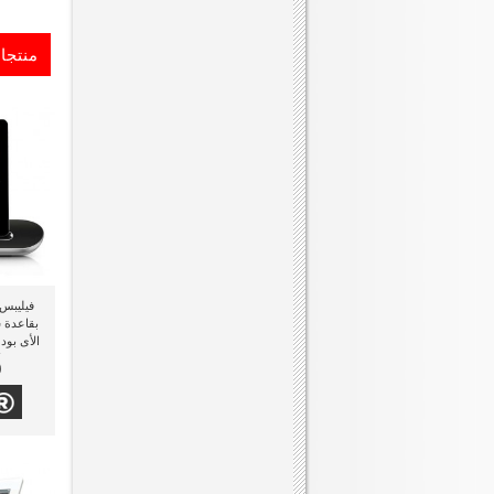
منتجا
بقاعدة ش
الأى بود 
0