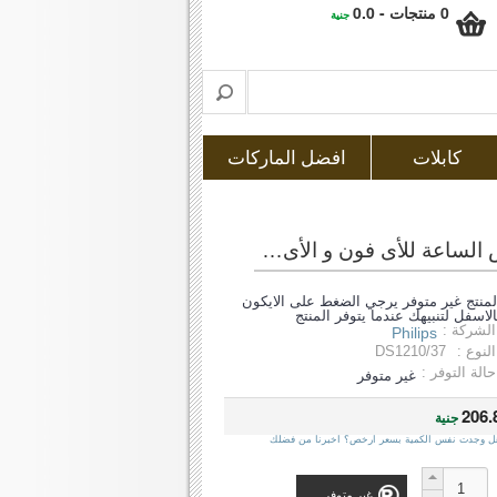
0 منتجات - 0.0
جنية
كابلات
افضل الماركات
فيليبس ( ds1210 ) سماعة خارجية + قاعدة شحن مع خاصية عرض الساعة للأى فون و الأى بود والأى باد
لمنتج غير متوفر يرجي الضغط على الايكون
الاسفل لتنبيهك عندما يتوفر المنتج
الشركة :
Philips
النوع :
DS1210/37
حالة التوفر :
غير متوفر
206.
جنية
ل وجدت نفس الكمية بسعر ارخص؟ اخبرنا من فضلك
غير متوفر