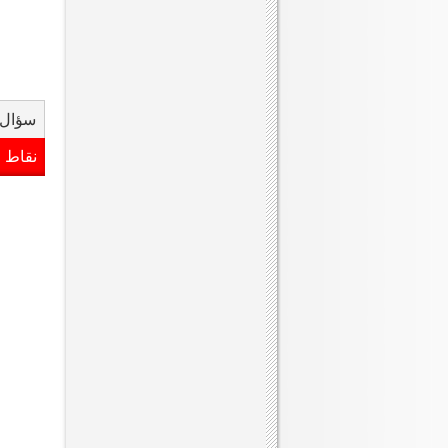
سؤال 
نقاط 