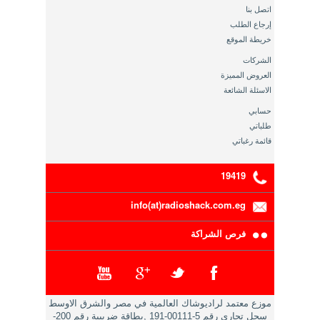
اتصل بنا
إرجاع الطلب
خريطة الموقع
الشركات
العروض المميزة
الاسئلة الشائعة
حسابي
طلباتي
قائمة رغباتي
19419
info(at)radioshack.com.eg
فرص الشراكة
موزع معتمد لراديوشاك العالمية في مصر والشرق الاوسط
سجل تجاري رقم 5-00111-191 ,بطاقة ضريبية رقم 200-