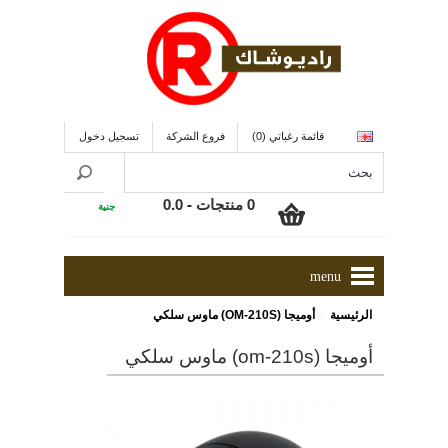
قائمة رغباتي (0)
فروع الشركة
تسجيل دخول
0 منتجات - 0.0
جنية
menu
»
الرئيسية
أوميجا (OM-210S) ماوس سلكي
أوميجا (om-210s) ماوس سلكي