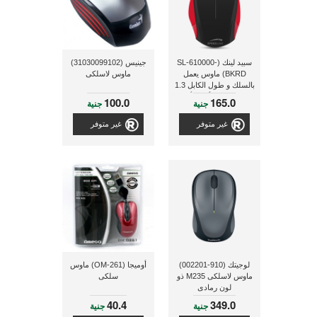
سبيد لينك (SL-610000-
جينيس (31030099102)
BKRD) ماوس يعمل
ماوس لاسلكى
بالسلك و طول الكابل 1.3
متر و ذو لون أسود/أحمر
100.0
165.0
جنية
جنية
غير متوفر
غير متوفر
لوجيتك (910-002201)
أوميجا (OM-261) ماوس
ماوس لاسلكى M235 ذو
سلكى
لون رمادى
40.4
349.0
جنية
جنية