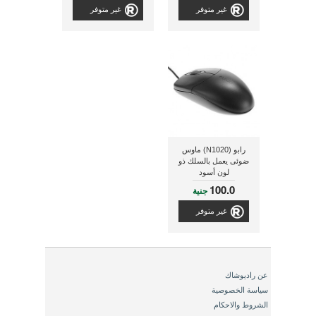
غير متوفر
غير متوفر
رابو (N1020) ماوس
ضوئى يعمل بالسلك ذو
لون أسود
100.0
جنية
غير متوفر
عن راديوشاك
سياسة الخصوصية
الشروط والاحكام