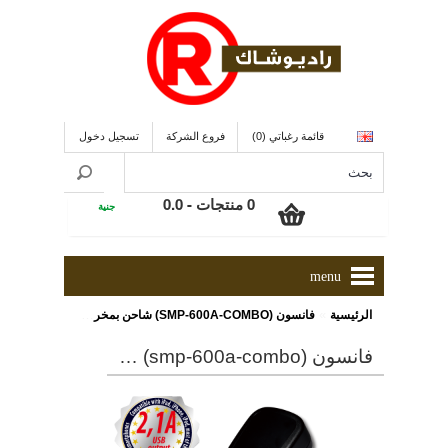
قائمة رغباتي (0)
فروع الشركة
تسجيل دخول
0 منتجات - 0.0
جنية
menu
»
الرئيسية
فانسون (SMP-600A-COMBO) شاحن بمخرج يو إس بى
فانسون (smp-600a-combo) شاحن بمخرج يو إس بى