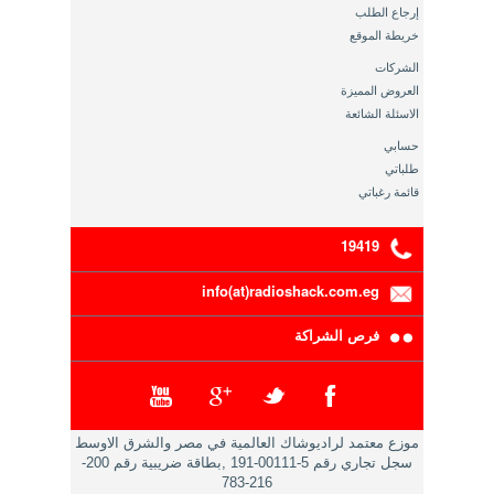
إرجاع الطلب
خريطة الموقع
الشركات
العروض المميزة
الاسئلة الشائعة
حسابي
طلباتي
قائمة رغباتي
19419
info(at)radioshack.com.eg
فرص الشراكة
موزع معتمد لراديوشاك العالمية في مصر والشرق الاوسط
سجل تجاري رقم 5-00111-191 ,بطاقة ضريبية رقم 200-
216-783