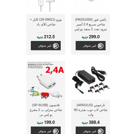
باشن فور (PASS1000)
بورو (09021-29) كابل +
شاحن سريع 2.4 أمبير
شاحن للأى باد
مزود بعدد 2 منفذ يو إس
بى + كابل 3 فى 1
212.5
299.0
جنية
جنية
للتليفونات الذكية و
التابلت, أبيض اللون
غير متوفر
غير متوفر
تارجوس (APA31US)
فانسون (SP-6USB)
شاحن لاب توب بقدرة 90
شاحن منزلى ب 2 مخرج
وات
يو إس بى
199.0
388.4
جنية
جنية
غير متوفر
غير متوفر