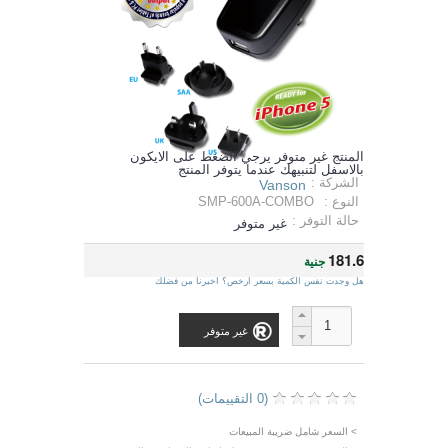
المنتج غير متوفر يرجي الضغط على الايكون
بالاسفل لتنبيهك عندما يتوفر المنتج
الشركة :
Vanson
النوع :
SMP-600A-COMBO
حالة التوفر :
غير متوفر
181.6
جنية
هل وجدت نفس الكمية بسعر ارخص؟ اخبرنا من فضلك
غير متوفر
(0 التقييمات)
> السعر شامل ضريبة المبيعات