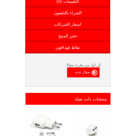
التقييمات (0)
الشراء بالتليفون
اسعار الشركات
حجز المنتج
نقاط فودافون
كن اول من يطرح سؤالا
منتجات ذات صلة