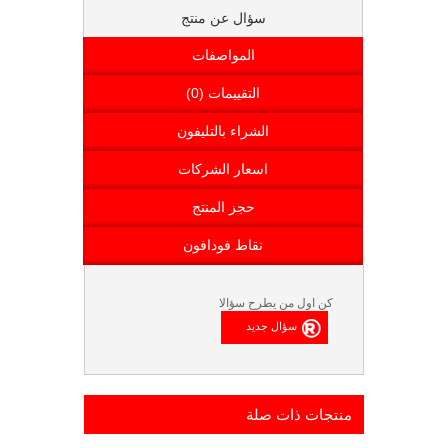
سؤال عن منتج
المواصفات
التقييمات (0)
الشراء بالتليفون
اسعار الشركات
حجز المنتج
نقاط فودافون
كن اول من يطرح سؤالا
منتجات ذات صلة