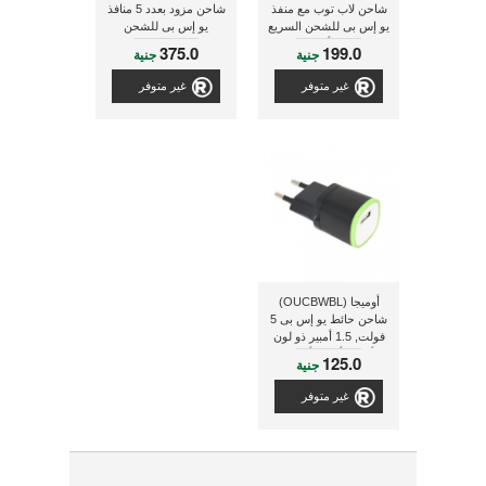
شاحن لاب توب مع منفذ
شاحن مزود بعدد 5 منافذ
يو إس بى للشحن السريع
يو إس بى للشحن
2.1 أمبير
375.0
199.0
جنية
جنية
غير متوفر
غير متوفر
أوميجا (OUCBWBL)
شاحن حائط يو إس بى 5
فولت, 1.5 أمبير ذو لون
أسود/ أبيض/ أخضر
125.0
جنية
[42891]
غير متوفر