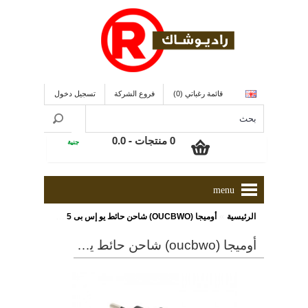
قائمة رغباتي (0)
فروع الشركة
تسجيل دخول
0 منتجات - 0.0
جنية
menu
»
الرئيسية
أوميجا (OUCBWO) شاحن حائط يو إس بى 5 فولت, 1.5 أمبير ذو لون أسود/ أبيض/ برتقالى [42892]
أوميجا (oucbwo) شاحن حائط يو إس بى 5 فولت, 1.5 أمبير ذو لون أسود/ أبيض/ برتقالى [42892]