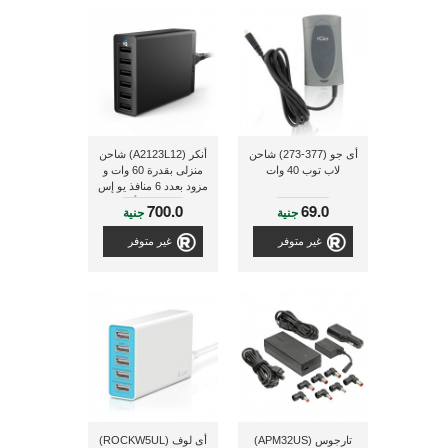
أى جو (377-273) شاحن
أنكر (A2123L12) شاحن
لاب توب 40 وات
منزلى بقدرة 60 وات و
مزود بعدد 6 منافذ يو إس
بى و ذو لون أسود
700.0
69.0
جنية
جنية
غير متوفر
غير متوفر
تارجوس (APM32US)
أى لوف (ROCKW5UL)