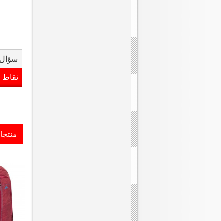
سؤال 
نقاط 
منتجا