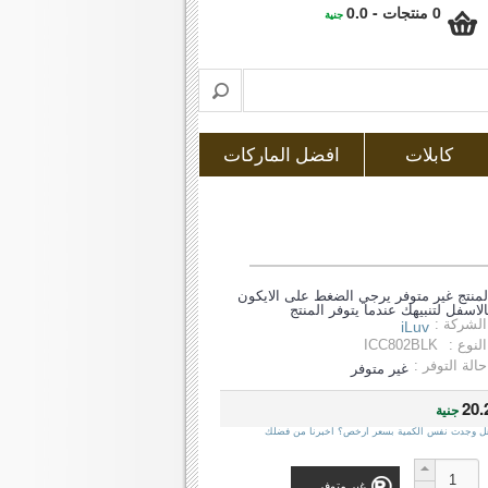
0 منتجات - 0.0
جنية
كابلات
افضل الماركات
لمنتج غير متوفر يرجي الضغط على الايكون
الاسفل لتنبيهك عندما يتوفر المنتج
الشركة :
iLuv
النوع :
ICC802BLK
حالة التوفر :
غير متوفر
20.
جنية
ل وجدت نفس الكمية بسعر ارخص؟ اخبرنا من فضلك
غير متوفر