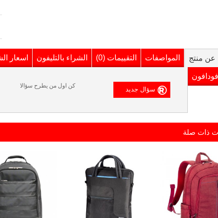
المواصفات
التقييمات (0)
الشراء بالتليفون
اسعار ال
عن منتج
فودافون
كن اول من يطرح سؤالا
ت ذات صلة