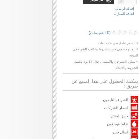
إضافة لرغباتي
اضافة للمقارنة
(0 التقييمات)
> السعر شامل ضريبة المبيعات
> المنتج مضمون حسب شروط واتفاقية الشراء من
الموقع
> يمكن الاسترجاع والاستبدال خلال 14 يوم وتطبق
الشروط والاحكام
يمكنك الحصول علي هذا المنتج عن
طريق :
الشراء بالتليفون
اسعار الشركات
حجز المنتج
نقاط فودافون
اسأل خبير