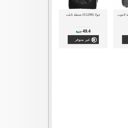
جولا (G1286) شنطة تابلت
49.4
جنية
غير متوفر