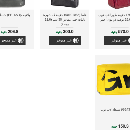
ريفا (7560) حقيبة ظهر للاب توب
هاما (00101068) حقيبة لاب توب/
بلاتينت(PP16AD) شنطة لابتوب
تابلت حتى مقاس 30 سم (11.6
بوصة)
206.8
300.0
570.0
جنية
جنية
جنية
غير متوفر
غير متوفر
غير متوفر
150.3
جنية