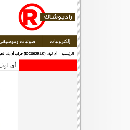
إلكترونيات
صوتيات وموسيقى
»
الرئيسية
أى لوف (ICC802BLK) جراب أى باد الجيل الأول
أى لوف (icc802blk) جراب أى باد ال