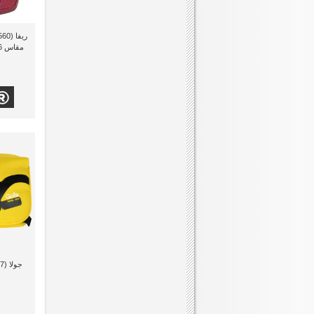
مقاس 15.6 بوصة ذو لون أحمر
جولا (G1437) شنطة لاب توب