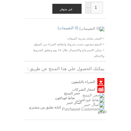
غير متوفر
(0 التقييمات)
> السعر شامل ضريبة المبيعات
> المنتج مضمون حسب شروط واتفاقية الشراء من الموقع
> يمكن الاسترجاع والاستبدال خلال 14 يوم وتطبق الشروط
والاحكام
يمكنك الحصول علي هذا المنتج عن طريق :
الشراء بالتليفون
اسعار الشركات
حجز المنتج
نقاط فودافون
اسأل خبير
كتابة تعليق من مشترى
المنتج