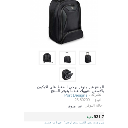
المنتج غير متوفر يرجي الضغط على الايكون
بالاسفل لتنبيهك عندما يتوفر المنتج
الشركة :
Port Designs
النوع :
25-80209
حالة التوفر :
غير متوفر
931.7
جنية
هل وجدت نفس الكمية بسعر ارخص؟ اخبرنا من فضلك