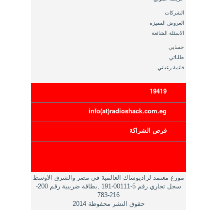
الشركات
العروض المميزة
الاسئلة الشائعة
حسابي
طلباتي
قائمة رغباتي
19419
info(at)radioshack.com.eg
فرص الشراكة
موزع معتمد لراديوشاك العالمية في مصر والشرق الاوسط
سجل تجاري رقم 5-00111-191 ,بطاقة ضريبية رقم 200-
216-783
حقوق النشر محفوظة 2014