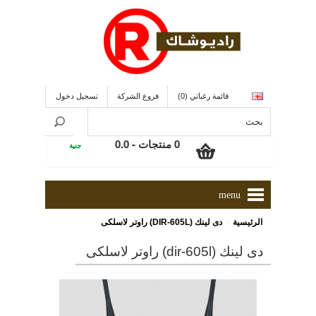
قائمة رغباتي (0)
فروع الشركة
تسجيل دخول
0 منتجات - 0.0
جنية
menu
»
الرئيسية
دى لينك (DIR-605L) راوتر لاسلكى
دى لينك (dir-605l) راوتر لاسلكى