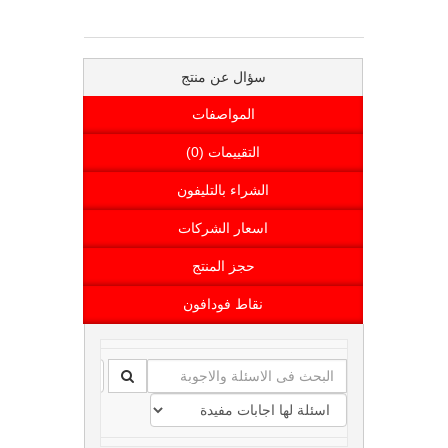
سؤال عن منتج
المواصفات
التقييمات (0)
الشراء بالتليفون
اسعار الشركات
حجز المنتج
نقاط فودافون