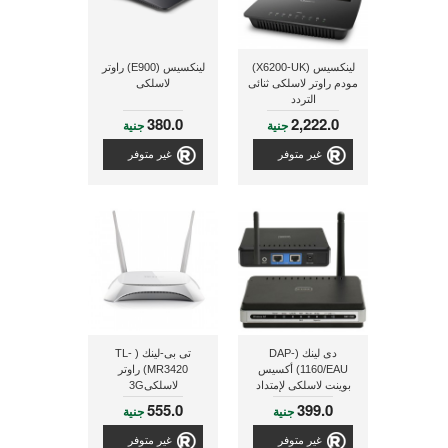
لينكسيس (X6200-UK)
لينكسيس (E900) راوتر
مودم راوتر لاسلكى ثنائى
لاسلكى
التردد
380.0
2,222.0
جنية
جنية
غير متوفر
غير متوفر
دى لينك (DAP-
تى بى-لينك ( TL-
1160/EAU) أكسيس
MR3420) راوتر
بوينت لاسلكى لإمتداد
لاسلكى3G
إشارة الراوتر
555.0
399.0
جنية
جنية
غير متوفر
غير متوفر