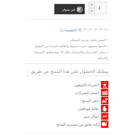
غير متوفر
(0 التقييمات)
> السعر شامل ضريبة المبيعات
> المنتج مضمون حسب شروط واتفاقية الشراء من الموقع
> يمكن الاسترجاع والاستبدال خلال 14 يوم وتطبق الشروط
والاحكام
يمكنك الحصول علي هذا المنتج عن طريق :
الشراء بالتليفون
اسعار الشركات
حجز المنتج
نقاط فودافون
اسأل خبير
كتابة تعليق من مشترى المنتج