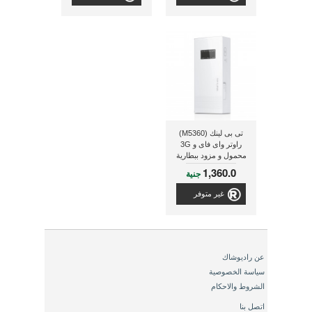
تى بى لينك (M5360)
راوتر واى فاى و 3G
محمول و مزود ببطارية
داخلية لإعادة شحن
1,360.0
جنية
الأجهزة بقدرة 5200 ملى
أمبير
غير متوفر
عن راديوشاك
سياسة الخصوصية
الشروط والاحكام
اتصل بنا