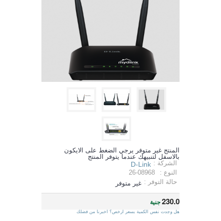
المنتج غير متوفر يرجي الضغط على الايكون
بالاسفل لتنبيهك عندما يتوفر المنتج
الشركة :
D-Link
النوع :
26-08968
حالة التوفر :
غير متوفر
230.0
جنية
هل وجدت نفس الكمية بسعر ارخص؟ اخبرنا من فضلك