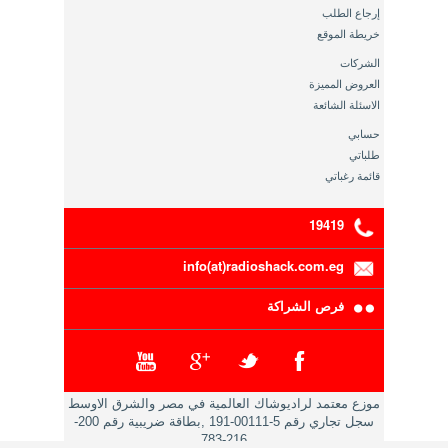
إرجاع الطلب
خريطة الموقع
الشركات
العروض المميزة
الاسئلة الشائعة
حسابي
طلباتي
قائمة رغباتي
19419
info(at)radioshack.com.eg
فرص الشراكة
موزع معتمد لراديوشاك العالمية في مصر والشرق الاوسط
سجل تجاري رقم 5-00111-191 ,بطاقة ضريبية رقم 200-
216-783