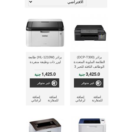
براذر (DCP-T300)
براذر (HL-1210W) طابعة
الطابعة الملونة المتعددة
ليزر ذات وظيفة منفردة
الوظائف النافثة للحبر 3
فى 1 طابعة - نسخ -
1,425.0
3,425.0
جنية
جنية
ماسح ضوئى
غير متوفر
غير متوفر
اضافة
إضافة
اضافة
إضافة
للمقارنة
لرغباتي
للمقارنة
لرغباتي