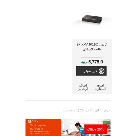
كانون (PIXMA IP110)
طابعة لاسلكى
5,775.0
جنية
غير متوفر
اضافة
إضافة
للمقارنة
لرغباتي
عرض 1 الى 25 من 25 (1 صفحات)
Office 2013