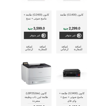
كانون (G1400) طابعة
كانون (G2400) طابعة +
ماسح ضوئى + نسخ
3,599.0
2,299.0
جنية
جنية
غير متوفر
غير متوفر
اضافة
إضافة
اضافة
إضافة
للمقارنة
لرغباتي
للمقارنة
لرغباتي
كانون (G3400) طابعة +
كانون (LBP252dw)
ماسح ضوئى + نسخ +
طابعة ليزر ذات وظيفة
واى فاى
منفردة