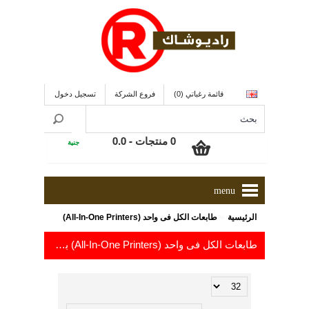
قائمة رغباتي (0)
فروع الشركة
تسجيل دخول
0 منتجات - 0.0
جنية
menu
»
الرئيسية
طابعات الكل فى واحد (All-In-One Printers)
طابعات الكل فى واحد (All-In-One Printers) باسعار من 499.0