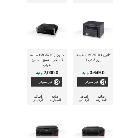
كانون ( MF3010 ) طابعة
كانون ( MG5740) طابعة
ليزر 3 فى 1
لاسلكى + نسخ + ماسح
ضوئى
2,000.0
3,649.0
جنية
جنية
غير متوفر
غير متوفر
اضافة
إضافة
اضافة
إضافة
للمقارنة
لرغباتي
للمقارنة
لرغباتي