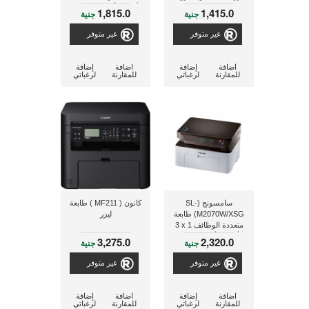
بخاصية الواى فاى
أبيض و أسود-طباعة و
1,815.0
1,415.0
جنية
جنية
للطباعة من التليفون
نسخ و مسح ضوئى
المحمول
غير متوفر
غير متوفر
اضافة
إضافة
اضافة
إضافة
للمقارنة
لرغباتي
للمقارنة
لرغباتي
سامسونج (SL-
كانون ( MF211 ) طابعة
M2070W/XSG) طابعة
ليزر
متعددة الوظائف ‎3 x 1
أبيض و أسود مزودة
3,275.0
2,320.0
جنية
جنية
بخاصية الواى فاى-طباعة
و نسخ و مسح ضوئى
غير متوفر
غير متوفر
اضافة
إضافة
اضافة
إضافة
للمقارنة
لرغباتي
للمقارنة
لرغباتي