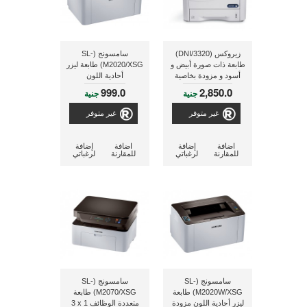
زيروكس (DNI/3320)
سامسونج (SL-
طابعة ذات صورة أبيض و
M2020/XSG) طابعة ليزر
أسود و مزودة بخاصية
أحادية اللون
الواى فاى و الطباعة على
999.0
2,850.0
جنية
جنية
الوجهين
غير متوفر
غير متوفر
اضافة
إضافة
اضافة
إضافة
للمقارنة
لرغباتي
للمقارنة
لرغباتي
سامسونج (SL-
سامسونج (SL-
M2020W/XSG) طابعة
M2070/XSG) طابعة
ليزر أحادية اللون مزودة
متعددة الوظائف ‎3 x 1