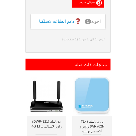
اجوبة
دعم الطباعه لاسلكيا
1
عرض 1 الى 1 من 1 (1 صفحات)
منتجات ذات صلة
تى بى لينك ( TL-
دى لينك (DWR-921)
WR702N) راوتر و
راوتر لاسلكى 4G LTE
أكسيس بوينت