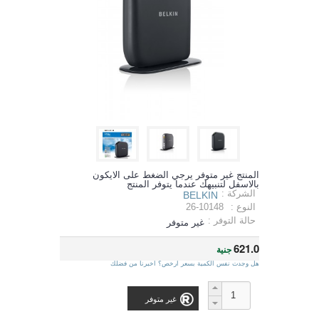
المنتج غير متوفر يرجي الضغط على الايكون
بالاسفل لتنبيهك عندما يتوفر المنتج
الشركة :
BELKIN
النوع :
26-10148
حالة التوفر :
غير متوفر
621.0
جنية
هل وجدت نفس الكمية بسعر ارخص؟ اخبرنا من فضلك
غير متوفر