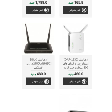
1,799.0
165.8
جنية
جنية
غير متوفر
غير متوفر
دى لينك (DAP-1330)
دى لينك (DSL-
إمتداد إِشارة الواى فاى
2750U/NME/C) راوتر
300 ميجابت فى الثانية
لاسلكى
مزود بعدد 2 هوائى
480.0
460.0
جنية
جنية
خارجى
غير متوفر
غير متوفر