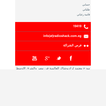
حسابي
طلباتي
قائمة رغباتي
19419
info(at)radioshack.com.eg
فرص الشراكة
موزع معتمد لراديوشاك العالمية في مصر والشرق الاوسط
سجل تجاري رقم 5-00111-191 ,بطاقة ضريبية رقم 200-
216-783
حقوق النشر محفوظة 2014