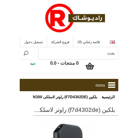
قائمة رغباتي (0)
فروع الشركة
تسجيل دخول
0 منتجات - 0.0
جنية
menu
»
الرئيسية
بلكين (F7D4302DE) راوتر لاسلكى N300
بلكين (f7d4302de) راوتر لاسلكى n300