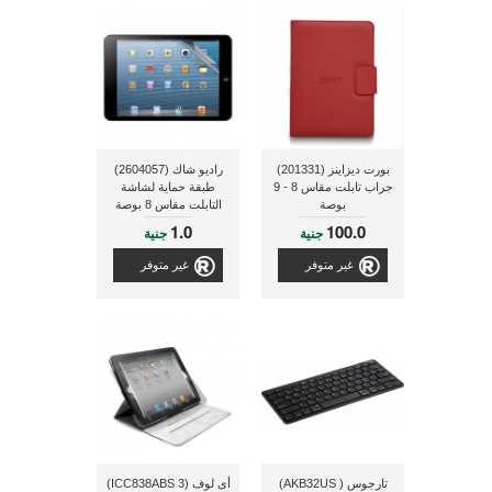
بورت ديزاينز (201331)
راديو شاك (2604057)
جراب تابلت مقاس 8 - 9
طبقة حماية لشاشة
بوصة
التابلت مقاس 8 بوصة
1.0
100.0
جنية
جنية
غير متوفر
غير متوفر
تارجوس ( AKB32US)
أى لوف (ICC838ABS 3)