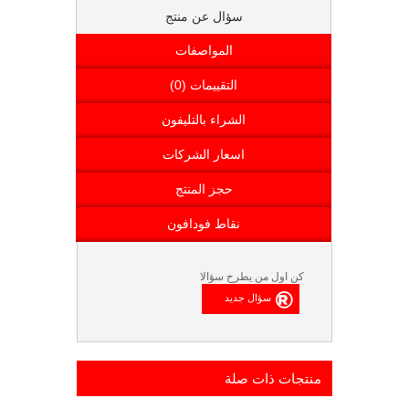
سؤال عن منتج
المواصفات
التقييمات (0)
الشراء بالتليفون
اسعار الشركات
حجز المنتج
نقاط فودافون
كن اول من يطرح سؤالا
منتجات ذات صلة