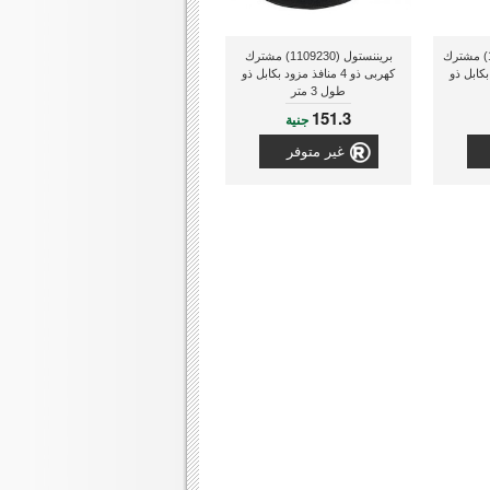
بريننشتول (1951340100) مشترك
بريننستول (1109230) مشترك
زود بكابل ذو
كهربى ذو 4 منافذ مزود بكابل ذو
طول 3 متر
151.3
جنية
غير متوفر