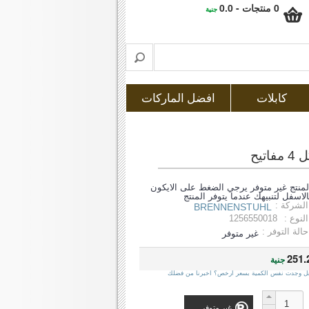
0 منتجات - 0.0
جنية
كابلات
افضل الماركات
لمنتج غير متوفر يرجي الضغط على الايكون
الاسفل لتنبيهك عندما يتوفر المنتج
الشركة :
BRENNENSTUHL
النوع :
1256550018
حالة التوفر :
غير متوفر
251.
جنية
ل وجدت نفس الكمية بسعر ارخص؟ اخبرنا من فضلك
غير متوفر