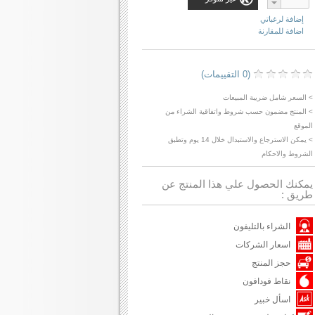
إضافة لرغباتي
اضافة للمقارنة
(0 التقييمات)
> السعر شامل ضريبة المبيعات
> المنتج مضمون حسب شروط واتفاقية الشراء من
الموقع
> يمكن الاسترجاع والاستبدال خلال 14 يوم وتطبق
الشروط والاحكام
يمكنك الحصول علي هذا المنتج عن
طريق :
الشراء بالتليفون
اسعار الشركات
حجز المنتج
نقاط فودافون
اسأل خبير