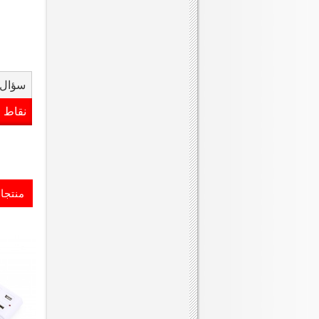
سؤال 
نقاط 
منتجا