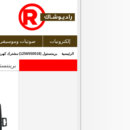
إلكترونيات
صوتيات وموسيقى
»
الرئيسية
بريننستول (1256550018) مشترك كهربى ذو 8 منافذ مع مفتاح لكل 4 مفاتيح
بريننستول (1256550018) مشترك كهربى ذو 8 م