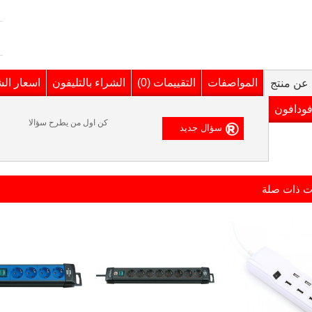
المواصفات
التقييمات (0)
الشراء بالتليفون
اسعار ال
عن منتج
فودافون
كن اول من يطرح سؤالا
ت ذات صلة