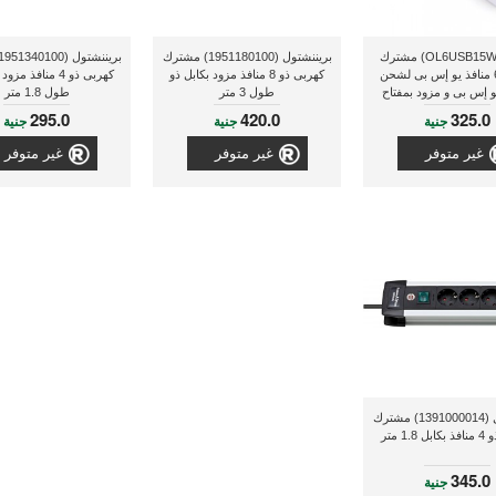
أوميجا (OL6USB15W) مشترك
بريننشتول (1951180100) مشترك
كهربى 6 منافذ يو إس بى لشحن
كهربى ذو 8 منافذ مزود بكابل ذو
كهربى ذو 4 منافذ م
و إس بى و مزود بمفتاح
طول 3 متر
طول 1.8 متر
تشغيل
295.0
420.0
325.0
جنية
جنية
جنية
غير متوفر
غير متوفر
غير متوفر
بريننشتول (1391000014) مشترك
1. متر
345.0
جنية