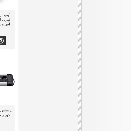
أجهزة ي
كهربى ذو 4 منافذ بكابل 8