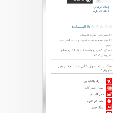
إضافة لرغباتي
اضافة للمقارنة
(0 التقييمات)
> السعر شامل ضريبة المبيعات
> المنتج مضمون حسب شروط واتفاقية الشراء من
الموقع
> يمكن الاسترجاع والاستبدال خلال 14 يوم وتطبق
الشروط والاحكام
يمكنك الحصول علي هذا المنتج عن
طريق :
الشراء بالتليفون
اسعار الشركات
حجز المنتج
نقاط فودافون
اسأل خبير