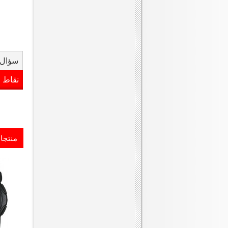
سؤال 
نقاط 
منتجا