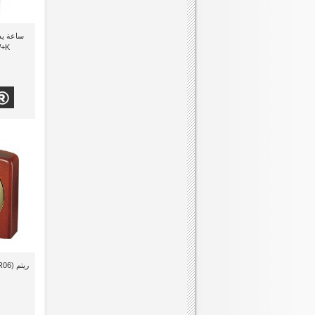
K )
ريتم (CRE205NR06) منبه خشبى