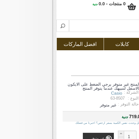
0 منتجات - 0.0
جنية
كابلات
افضل الماركات
لمنتج غير متوفر يرجي الضغط على الايكون
الاسفل لتنبيهك عندما يتوفر المنتج
الشركة :
Casio
النوع :
63-8507
حالة التوفر :
غير متوفر
719.
جنية
ل وجدت نفس الكمية بسعر ارخص؟ اخبرنا من فضلك
غير متوفر