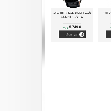
كاسيو (MTD-1069D-1A+K)
كاسيو (EFR-520L-1AVDF) ساعة
يد رجالى - ONLINE
5,749.0
جنية
غير متوفر