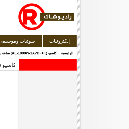
إلكترونيات
صوتيات وموسيقى
»
الرئيسية
كاسيو (AE-1000W-1AVDF+K) ساعة يد رجالى رقمية
كاسيو (ae-1000w-1avdf+k) ساعة يد رجالى رقم