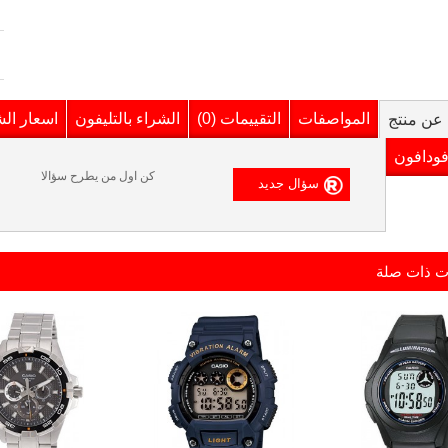
المواصفات
التقييمات (0)
الشراء بالتليفون
اسعار ال
عن منتج
فودافون
كن اول من يطرح سؤالا
ت ذات صلة