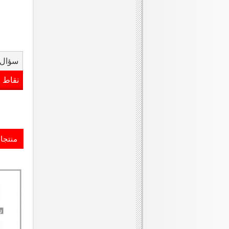
سؤال 
نقاط 
منتجا