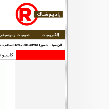
إلكترونيات
صوتيات وموسيقى
»
الرئيسية
كاسيو (LRW-200H-4BVDF) ساعة يد حريمي - ONLINE
كاسيو (lrw-200h-4bvdf) ساعة يد حريمي - line