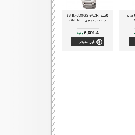
9798WL) ساعه يد
كاسيو (SHN-5509SG-9ADR)
ساعة يد حريمى - ONLINE
5,601.4
جنية
غير متوفر