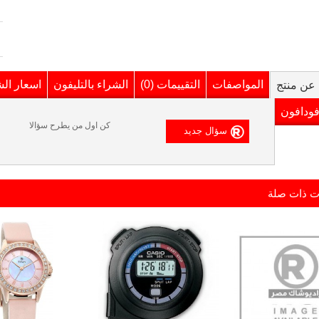
المواصفات
التقييمات (0)
الشراء بالتليفون
اسعار ال
عن منتج
فودافون
كن اول من يطرح سؤالا
ت ذات صلة