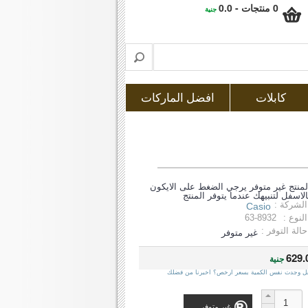
0 منتجات - 0.0
جنية
كابلات
افضل الماركات
لمنتج غير متوفر يرجي الضغط على الايكون
الاسفل لتنبيهك عندما يتوفر المنتج
الشركة :
Casio
النوع :
63-8932
حالة التوفر :
غير متوفر
629.
جنية
ل وجدت نفس الكمية بسعر ارخص؟ اخبرنا من فضلك
غير متوفر