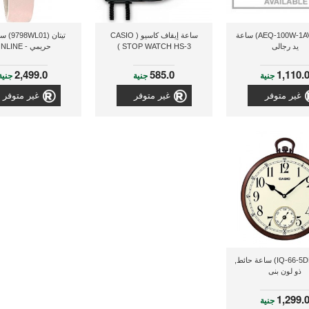
كاسيو (AEQ-100W-1AV) ساعة
ساعة إيقاف كاسيو ( CASIO
تيتان (01
يد رجالى
STOP WATCH HS-3 )
حريمي - ONLINE
2,499.0
585.0
1,110.
جنية
جنية
جنية
غير متوفر
غير متوفر
غير متوفر
كاسيو (IQ-66-5DF) ساعة حائط,
ذو لون بنى
1,299.
جنية