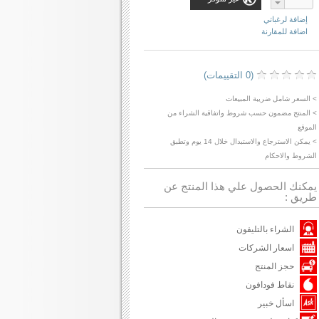
إضافة لرغباتي
اضافة للمقارنة
(0 التقييمات)
> السعر شامل ضريبة المبيعات
> المنتج مضمون حسب شروط واتفاقية الشراء من
الموقع
> يمكن الاسترجاع والاستبدال خلال 14 يوم وتطبق
الشروط والاحكام
يمكنك الحصول علي هذا المنتج عن
طريق :
الشراء بالتليفون
اسعار الشركات
حجز المنتج
نقاط فودافون
اسأل خبير