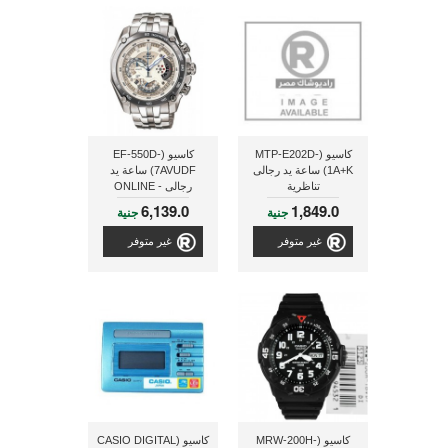
كاسيو (MTP-E202D-
كاسيو (EF-550D-
1A+K) ساعة يد رجالى
7AVUDF) ساعة يد
تناظرية
رجالى - ONLINE
6,139.0
1,849.0
جنية
جنية
غير متوفر
غير متوفر
كاسيو (MRW-200H-
كاسيو (CASIO DIGITAL