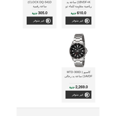
1BVDF+K) ساعة يد
CLOCK DQ-541D)
رياضية مقاومة للماء ذو
ساعة رقمية
لون أسود
305.0
610.0
جنية
جنية
غير متوفر
غير متوفر
كاسيو (MTD-300D-
1AVDF) ساعة يد رجالى
2,269.0
جنية
غير متوفر