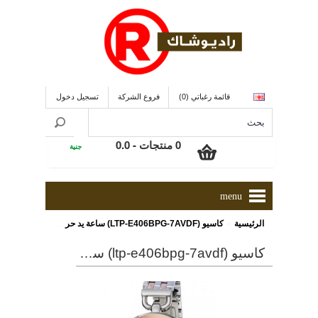
قائمة رغباتي (0)
فروع الشركة
تسجيل دخول
0 منتجات - 0.0
جنية
menu
»
الرئيسية
كاسيو (LTP-E406BPG-7AVDF) ساعة يد حريمي - ONLINE
كاسيو (ltp-e406bpg-7avdf) ساعة يد حريمي - online