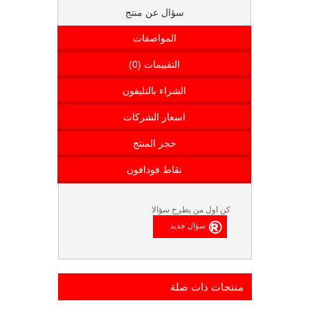
سؤال عن منتج
المواصفات
التقييمات (0)
الشراء بالتليفون
اسعار الشركات
حجز المنتج
نقاط فودافون
كن اول من يطرح سؤالا
منتجات ذات صلة