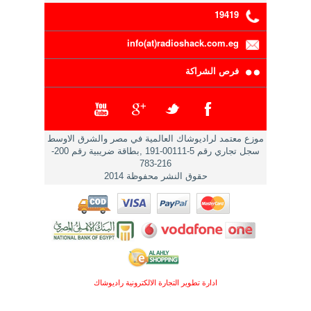
19419
info(at)radioshack.com.eg
فرص الشراكة
موزع معتمد لراديوشاك العالمية في مصر والشرق الاوسط
سجل تجاري رقم 5-00111-191 ,بطاقة ضريبية رقم 200-
216-783
حقوق النشر محفوظة 2014
ادارة تطوير التجارة الالكترونية راديوشاك