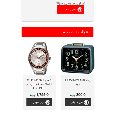
كن اول من يطرح سؤالا
منتجات ذات صلة
ريتم (4RA457WR08)
كاسيو (MTP-1347D-
منبه
7AVDF) ساعة يد رجالى
- ONLINE
1,759.0
300.0
جنية
جنية
غير متوفر
غير متوفر