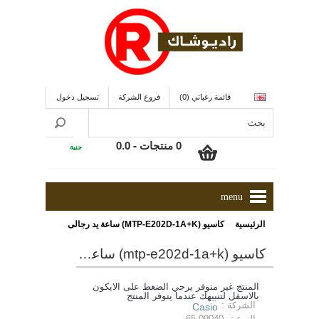
قائمة رغباتي (0)
فروع الشركة
تسجيل دخول
0 منتجات - 0.0
جنية
menu
»
الرئيسية
كاسيو (MTP-E202D-1A+K) ساعة يد رجالى تناظرية
كاسيو (mtp-e202d-1a+k) ساعة يد رجالى تناظرية
المنتج غير متوفر يرجي الضغط على الايكون
بالاسفل لتنبيهك عندما يتوفر المنتج
الشركة :
Casio
النوع :
65-09040