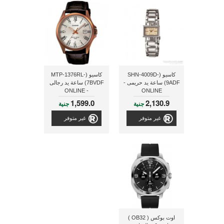
كاسيو (SHN-4009D-
كاسيو (MTP-1376RL-
9ADF) ساعة يد حريمى -
7BVDF) ساعة يد رجالى
- ONLINE
ONLINE
1,599.0
2,130.9
جنية
جنية
غير متوفر
غير متوفر
اوت بوكس ( OB32 )