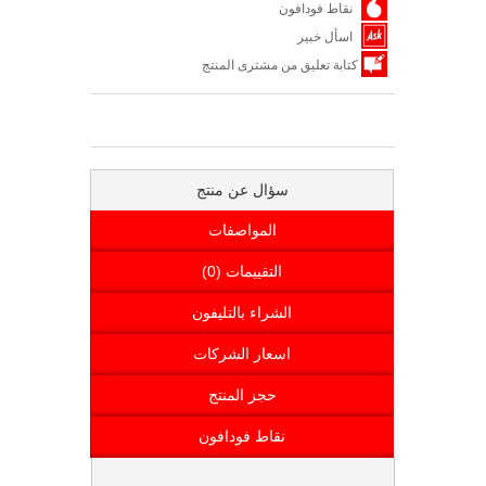
نقاط فودافون
اسأل خبير
كتابة تعليق من مشترى المنتج
سؤال عن منتج
المواصفات
التقييمات (0)
الشراء بالتليفون
اسعار الشركات
حجز المنتج
نقاط فودافون