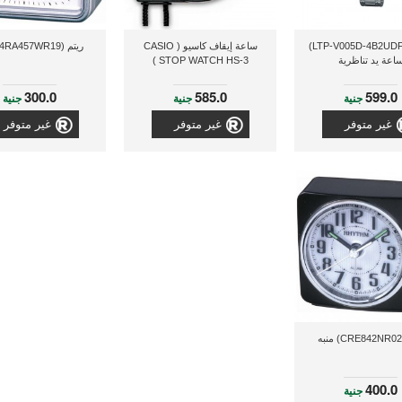
كاسيو (LTP-V005D-4B2UDF)
ساعة إيقاف كاسيو ( CASIO
ريتم (4RA457WR19) منبه
اعة يد تناظرية
STOP WATCH HS-3 )
300.0
585.0
599.0
جنية
جنية
جنية
غير متوفر
غير متوفر
غير متوفر
400.0
جنية