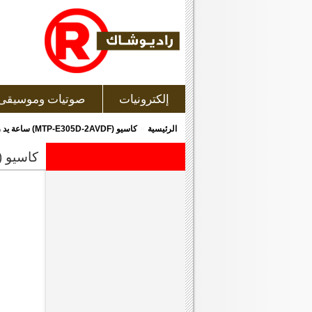
إلكترونيات
صوتيات وموسيقى
»
الرئيسية
كاسيو (MTP-E305D-2AVDF) ساعة يد رجالى - ONLINE
كاسيو (mtp-e305d-2avdf) ساعة يد رجالى - line