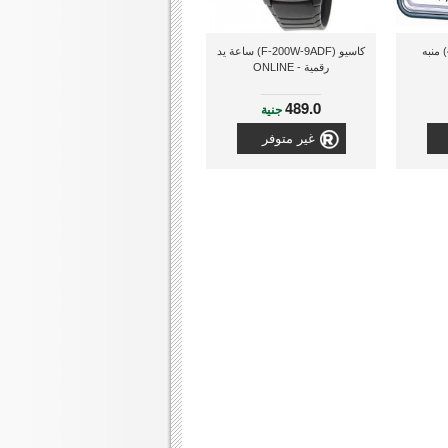
كاسيو (F-200W-9ADF) ساعة يد
رقمية - ONLINE
489.0
جنية
غير متوفر