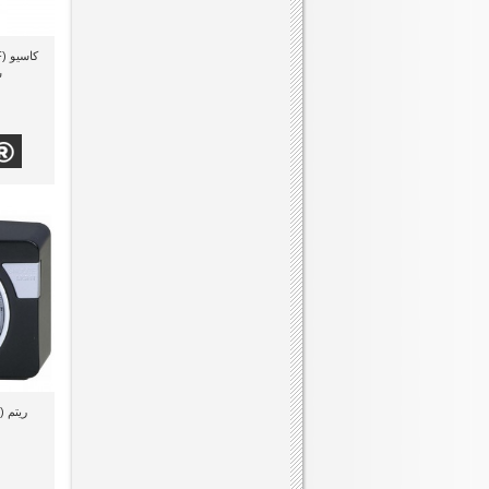
س
ريتم (CRE842NR02) منبه