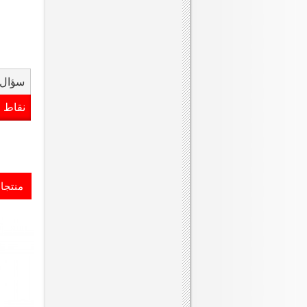
سؤال 
نقاط 
منتجا