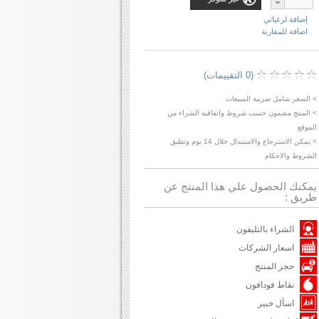
إضافة لرغباتي
اضافة للمقارنة
(0 التقييمات)
> السعر شامل ضريبة المبيعات
> المنتج مضمون حسب شروط واتفاقية الشراء من
الموقع
> يمكن الاسترجاع والاستبدال خلال 14 يوم وتطبق
الشروط والاحكام
يمكنك الحصول علي هذا المنتج عن
طريق :
الشراء بالتليفون
اسعار الشركات
حجز المنتج
نقاط فودافون
اسأل خبير