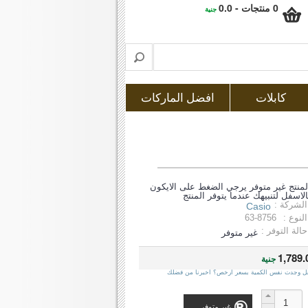
0 منتجات - 0.0
جنية
كابلات
افضل الماركات
لمنتج غير متوفر يرجي الضغط على الايكون
الاسفل لتنبيهك عندما يتوفر المنتج
الشركة :
Casio
النوع :
63-8756
حالة التوفر :
غير متوفر
1,789.
جنية
ل وجدت نفس الكمية بسعر ارخص؟ اخبرنا من فضلك
غير متوفر