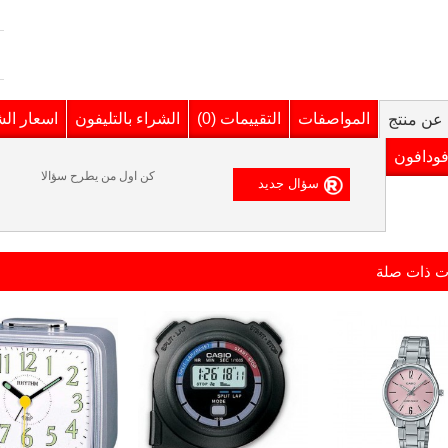
المواصفات
التقييمات (0)
الشراء بالتليفون
اسعار ال
عن منتج
فودافون
كن اول من يطرح سؤالا
ت ذات صلة