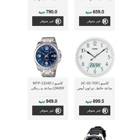
790.0
659.0
جنية
جنية
غير متوفر
غير متوفر
كاسيو (IC-02-7DF)
كاسيو (MTP-1314D-
ساعة حائط, ذو لون أبيض
2AVDF) ساعة يد رجالى
949.0
899.5
جنية
جنية
غير متوفر
غير متوفر