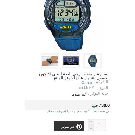
المنتج غير متوفر يرجي الضغط على الايكون
بالاسفل لتنبيهك عندما يتوفر المنتج
الشركة :
Casio
النوع :
65-09104
حالة التوفر :
غير متوفر
730.0
جنية
هل وجدت نفس الكمية بسعر ارخص؟ اخبرنا من فضلك
غير متوفر