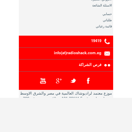
الاسئلة الشائعة
حسابي
طلباتي
قائمة رغباتي
19419
info(at)radioshack.com.eg
فرص الشراكة
موزع معتمد لراديوشاك العالمية في مصر والشرق الاوسط
سجل تجاري رقم 5-00111-191 ,بطاقة ضريبية رقم 200-
216-783
حقوق النشر محفوظة 2014