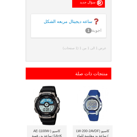
ساعه ديجيتال مربعه الشكل
اجوبة
1
عرض 1 الى 1 من 1 (1 صفحات)
منتجات ذات صلة
كاسيو (LW-200-2AVDF
كاسيو (AE-1100W-
) ساعة يد مقاومة للماء
1A+K) ساعة يد رقمية