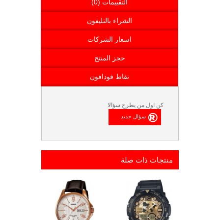
التقييمات (0)
الشراء بالتليفون
اسعار الشركات
حجز المنتج
نقاط فودافون
كن اول من يطرح سؤالا
منتجات ذات صلة