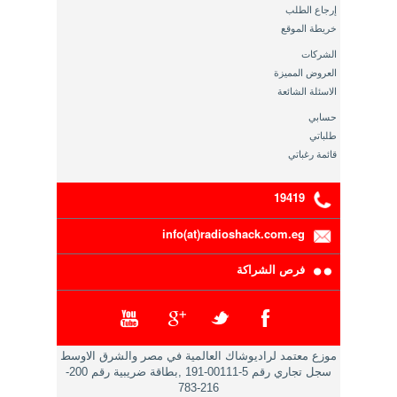
إرجاع الطلب
خريطة الموقع
الشركات
العروض المميزة
الاسئلة الشائعة
حسابي
طلباتي
قائمة رغباتي
19419
info(at)radioshack.com.eg
فرص الشراكة
موزع معتمد لراديوشاك العالمية في مصر والشرق الاوسط
سجل تجاري رقم 5-00111-191 ,بطاقة ضريبية رقم 200-
216-783