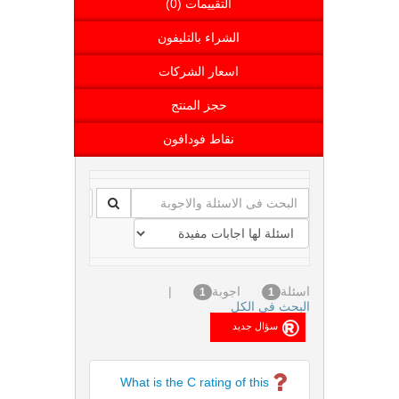
التقييمات (0)
الشراء بالتليفون
اسعار الشركات
حجز المنتج
نقاط فودافون
اسئلة
اجوبة
|
1
1
البحث فى الكل
What is the C rating of this