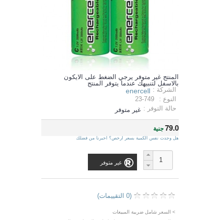
المنتج غير متوفر يرجي الضغط على الايكون
بالاسفل لتنبيهك عندما يتوفر المنتج
الشركة :
enercell
النوع :
23-749
حالة التوفر :
غير متوفر
79.0
جنية
هل وجدت نفس الكمية بسعر ارخص؟ اخبرنا من فضلك
غير متوفر
(0 التقييمات)
> السعر شامل ضريبة المبيعات