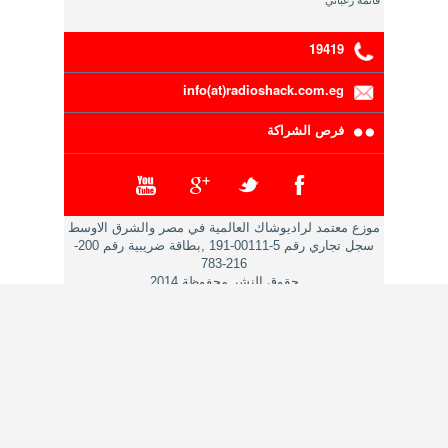
قائمة رغباتي
19419
info(at)radioshack.com.eg
فرص الشراكة
موزع معتمد لراديوشاك العالمية في مصر والشرق الاوسط
سجل تجاري رقم 5-00111-191 ,بطاقة ضريبية رقم 200-
216-783
حقوق النشر محفوظة 2014
ادارة تطوير التجارة الالكترونية راديوشاك