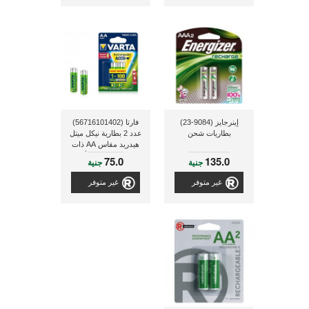
إينرجايز (9084-23)
فارتا (56716101402)
بطاريات شحن
عدد 2 بطارية نيكل ميتل
هيدريد مقاس AA ذات
سعة 1600 مللى أمبير
75.0
135.0
جنية
جنية
غير متوفر
غير متوفر