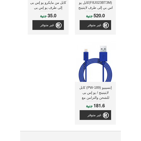
(F8J023BT3M)كابل يو
كابل من مايكرو يو إس بى
اس بي إلى طرف لايتنينج
إلى طرف يو إس بى
بطول 3 متر, ذو لون
35.0
520.0
جنية
جنية
اسود
غير متوفر
غير متوفر
إنسيبيو (PW-189) كابل
لايتينينج / يو إس بى
للشحن والتزامن مع
الكمبيوتر
181.6
جنية
غير متوفر