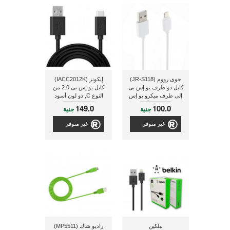
جوى رووم (JR-S118)
إيكونز (IACC2012K)
كابل ذو طرف يو إس بى
كابل يو إس بى 2.0 من
إلى طرف ميكرو يو إس
النوع C, ذو لون أسود
بى ذو لون أبيض
149.0
100.0
جنية
جنية
غير متوفر
غير متوفر
بيلكين
راديو شاك (MP5511)