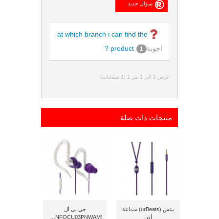
at which branch i can find the
اجوبة
product ?
1
عرض 1 الى 1 من 1 (1 صفحات)
منتجات ذات صلة
بيتس (urBeats) سماعة
جى بى أل
أذن
(YBWNFOCU03PNWAM)