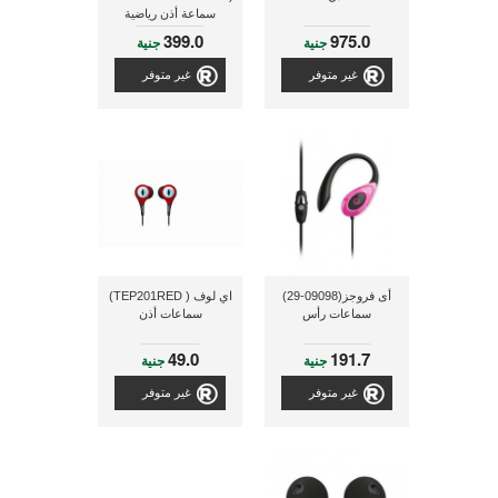
سماعة أذن رياضية
مناسبة للسيدات مزودة
399.0
975.0
جنية
جنية
بمايكروفون للموسيقى و
المكالمات ذات لون
غير متوفر
غير متوفر
بنفسجى/أبيض
أى فروجز(09098-29)
اي لوف ( TEP201RED)
سماعات رأس
سماعات أذن
49.0
191.7
جنية
جنية
غير متوفر
غير متوفر