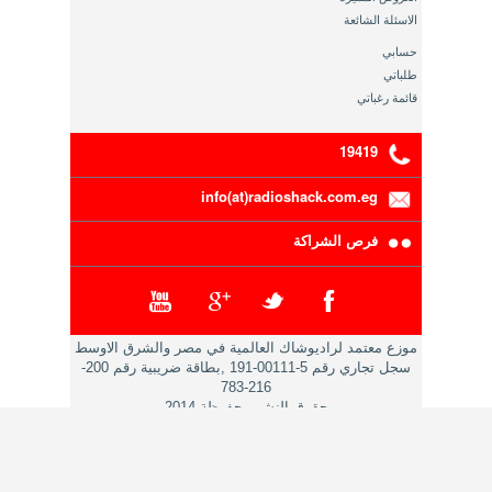
الاسئلة الشائعة
حسابي
طلباتي
قائمة رغباتي
19419
info(at)radioshack.com.eg
فرص الشراكة
موزع معتمد لراديوشاك العالمية في مصر والشرق الاوسط
سجل تجاري رقم 5-00111-191 ,بطاقة ضريبية رقم 200-
216-783
حقوق النشر محفوظة 2014