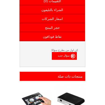
التقييمات (0)
الشراء بالتليفون
اسعار الشركات
حجز المنتج
نقاط فودافون
كن اول من يطرح سؤالا
منتجات ذات صلة