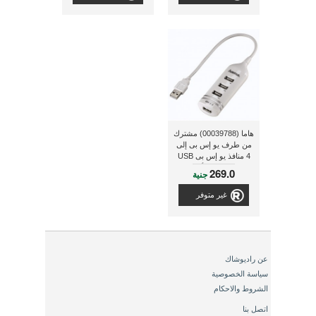
هاما (00039788) مشترك
من طرف يو إس بى إلى
4 منافذ يو إس بى USB
2.0 ذو لون أبيض
269.0
جنية
غير متوفر
عن راديوشاك
سياسة الخصوصية
الشروط والاحكام
اتصل بنا