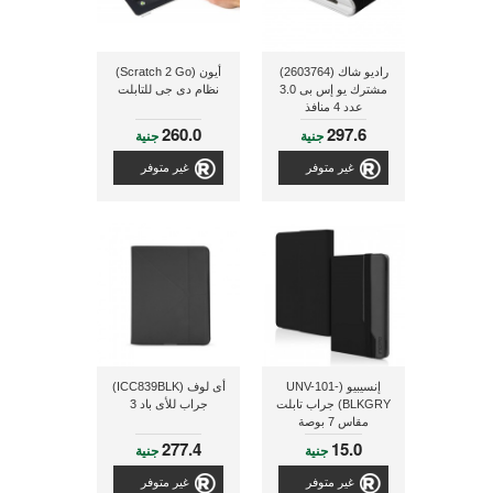
راديو شاك (2603764)
أيون (Scratch 2 Go)
مشترك يو إس بى 3.0
نظام دى جى للتابلت
عدد 4 منافذ
260.0
297.6
جنية
جنية
غير متوفر
غير متوفر
إنسيبيو (UNV-101-
أى لوف (ICC839BLK)
BLKGRY) جراب تابلت
جراب للأى باد 3
مقاس 7 بوصة
277.4
15.0
جنية
جنية
غير متوفر
غير متوفر