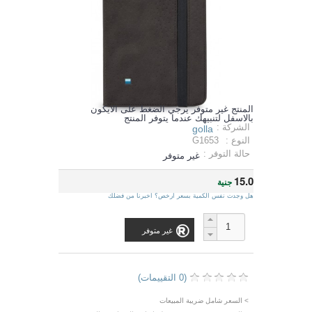
المنتج غير متوفر يرجي الضغط على الايكون
بالاسفل لتنبيهك عندما يتوفر المنتج
الشركة :
golla
النوع :
G1653
حالة التوفر :
غير متوفر
15.0
جنية
هل وجدت نفس الكمية بسعر ارخص؟ اخبرنا من فضلك
غير متوفر
(0 التقييمات)
> السعر شامل ضريبة المبيعات