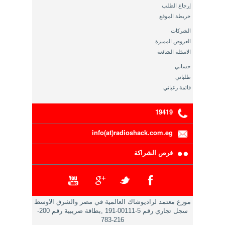
إرجاع الطلب
خريطة الموقع
الشركات
العروض المميزة
الاسئلة الشائعة
حسابي
طلباتي
قائمة رغباتي
19419
info(at)radioshack.com.eg
فرص الشراكة
موزع معتمد لراديوشاك العالمية في مصر والشرق الاوسط
سجل تجاري رقم 5-00111-191 ,بطاقة ضريبية رقم 200-
216-783