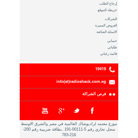
إرجاع الطلب
خريطة الموقع
الشركات
العروض المميزة
الاسئلة الشائعة
حسابي
طلباتي
قائمة رغباتي
19419
info(at)radioshack.com.eg
فرص الشراكة
موزع معتمد لراديوشاك العالمية في مصر والشرق الاوسط
سجل تجاري رقم 5-00111-191 ,بطاقة ضريبية رقم 200-
216-783