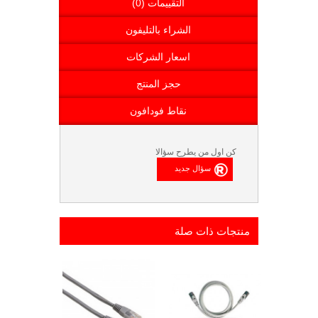
التقييمات (0)
الشراء بالتليفون
اسعار الشركات
حجز المنتج
نقاط فودافون
كن اول من يطرح سؤالا
منتجات ذات صلة