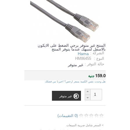
المنتج غير متوفر يرجي الضغط على الايكون
بالاسفل لتنبيهك عندما يتوفر المنتج
الشركة :
Hama
النوع :
HM86455
حالة التوفر :
غير متوفر
159.0
جنية
هل وجدت نفس الكمية بسعر ارخص؟ اخبرنا من فضلك
غير متوفر
(0 التقييمات)
> السعر شامل ضريبة المبيعات