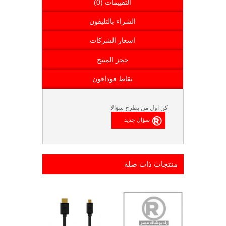
التقييمات (0)
الشراء بالتليفون
اسعار الشركات
حجز المنتج
نقاط فودافون
كن اول من يطرح سؤالا
منتجات ذات صلة