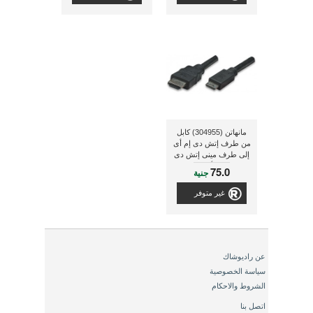
مانهاتن (304955) كابل
من طرف إتش دى إم أى
إلى طرف مينى إتش دى
إم, ذو لون أسود, طول
75.0
جنية
1.8 متر (6 قدم)
غير متوفر
عن راديوشاك
سياسة الخصوصية
الشروط والاحكام
اتصل بنا