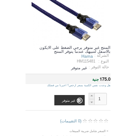
المنتج غير متوفر يرجي الضغط على الايكون
بالاسفل لتنبيهك عندما يتوفر المنتج
الشركة :
Hama
النوع :
HM115481
حالة التوفر :
غير متوفر
175.0
جنية
هل وجدت نفس الكمية بسعر ارخص؟ اخبرنا من فضلك
غير متوفر
(0 التقييمات)
> السعر شامل ضريبة المبيعات