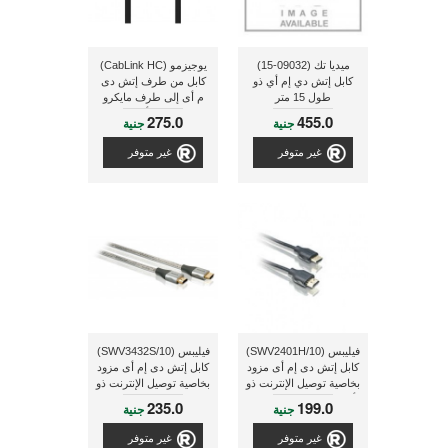
ميديا تك (09032-15)
يوجيزمو (CabLink HC)
كابل إتش دي إم أي ذو
كابل من طرف إتش دى
طول 15 متر
م أى إلى طرف مايكرو
إتش دى إم أى ذو لون
275.0
455.0
جنية
جنية
أسود
غير متوفر
غير متوفر
فيليبس (SWV2401H/10)
فيليبس (SWV3432S/10)
كابل إتش دى إم أى مزود
كابل إتش دى إم أى مزود
بخاصية توصيل الإنترنت ذو
بخاصية توصيل الإنترنت ذو
أطراف مطلية بالذهب و
طول 5 1متر
235.0
199.0
جنية
جنية
طول 1.5متر
غير متوفر
غير متوفر