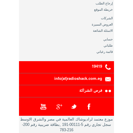
إرجاع الطلب
خريطة الموقع
الشركات
العروض المميزة
الاسئلة الشائعة
حسابي
طلباتي
قائمة رغباتي
19419
info(at)radioshack.com.eg
فرص الشراكة
موزع معتمد لراديوشاك العالمية في مصر والشرق الاوسط
سجل تجاري رقم 5-00111-191 ,بطاقة ضريبية رقم 200-
216-783