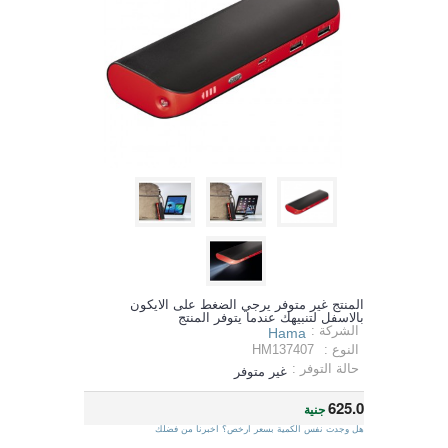
المنتج غير متوفر يرجي الضغط على الايكون
بالاسفل لتنبيهك عندما يتوفر المنتج
الشركة :
Hama
النوع :
HM137407
حالة التوفر :
غير متوفر
625.0
جنية
هل وجدت نفس الكمية بسعر ارخص؟ اخبرنا من فضلك