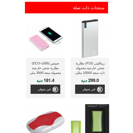
منتجات ذات صلة
زينتاليتى (P10) بطارية
جينيس (ECO-u306)
شحن خارجية محمولة
بطارية شحن خارجية
ذات سعة 10000 مللى
محمولة سعة 3000 ملى
أمبير, ذو لون فضى
أمبير
181.4
299.0
جنية
جنية
غير متوفر
غير متوفر