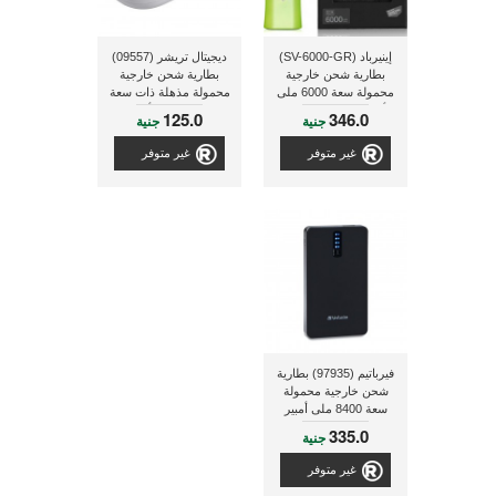
إينيرباد (SV-6000-GR)
ديجيتال تريشر (09557)
بطارية شحن خارجية
بطارية شحن خارجية
محمولة سعة 6000 ملى
محمولة مذهلة ذات سعة
أمبير و مُؤثثة و مُزينة
4500 مللى أمبير
125.0
346.0
جنية
جنية
بواسطة شواروفسكي
زركونيا
غير متوفر
غير متوفر
فيرباتيم (97935) بطارية
شحن خارجية محمولة
سعة 8400 ملى أمبير
335.0
جنية
غير متوفر