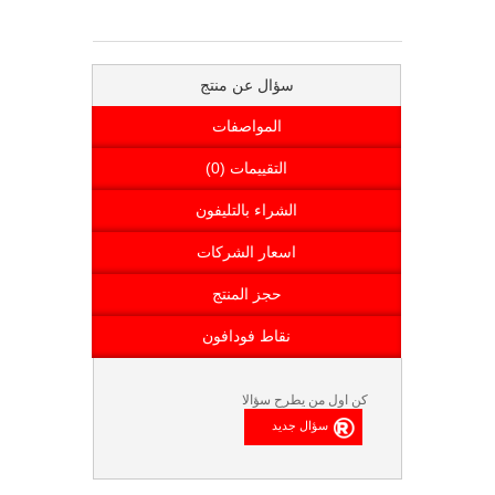
سؤال عن منتج
المواصفات
التقييمات (0)
الشراء بالتليفون
اسعار الشركات
حجز المنتج
نقاط فودافون
كن اول من يطرح سؤالا