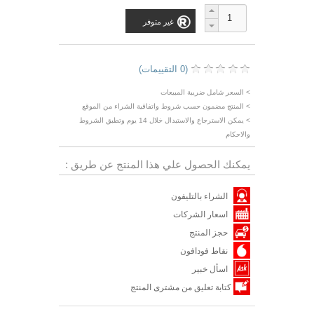
غير متوفر
(0 التقييمات)
> السعر شامل ضريبة المبيعات
> المنتج مضمون حسب شروط واتفاقية الشراء من الموقع
> يمكن الاسترجاع والاستبدال خلال 14 يوم وتطبق الشروط
والاحكام
يمكنك الحصول علي هذا المنتج عن طريق :
الشراء بالتليفون
اسعار الشركات
حجز المنتج
نقاط فودافون
اسأل خبير
كتابة تعليق من مشترى المنتج