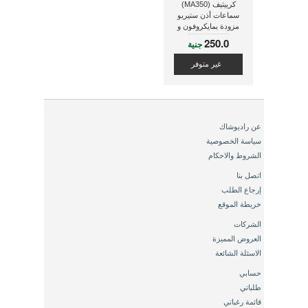
كرييتيف (MA350)
سماعات أذن ستيريو
مزودة بمايكروفون و
تحكم فى مستوى الصوت
250.0
جنية
و عازلة للضوضاء ذات
لون أخضر
غير متوفر
عن راديوشاك
سياسة الخصوصية
الشروط والاحكام
اتصل بنا
إرجاع الطلب
خريطة الموقع
الشركات
العروض المميزة
الاسئلة الشائعة
حسابي
طلباتي
قائمة رغباتي