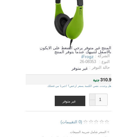
المنتج غير متوفر يرجي الضغط على الايكون
بالاسفل لتنبيهك عندما يتوفر المنتج
الشركة :
iFrogz
النوع :
26-08353
حالة التوفر :
غير متوفر
310.9
جنية
هل وجدت نفس الكمية بسعر ارخص؟ اخبرنا من فضلك
غير متوفر
(0 التقييمات)
> السعر شامل ضريبة المبيعات