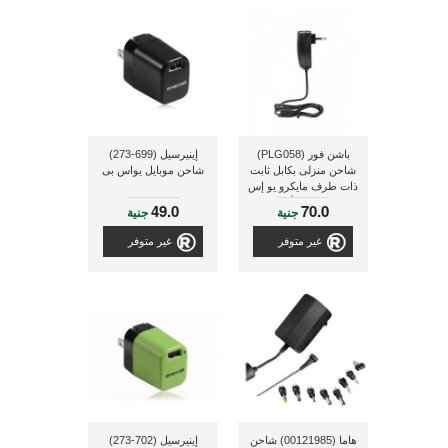
باشن فور (PLG058)
إينيرسيل (699-273)
شاحن منزلى بكابل ثابت
شاحن موبايل يواس بى
ذات طرف مايكرو يو إس
بى و بقدرة 1 أمبير و ذو
49.0
70.0
جنية
جنية
لون أسود
غير متوفر
غير متوفر
هاما (00121985) شاحن
إينيرسيل (702-273)