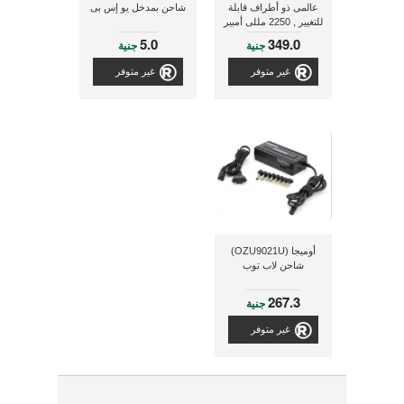
عالمى ذو أطراف قابلة
شاحن بمدخل يو إس بى
للتغيير , 2250 مللى أمبير
5.0
349.0
جنية
جنية
غير متوفر
غير متوفر
أوميجا (OZU9021U)
شاحن لاب توب
267.3
جنية
غير متوفر