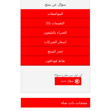
سؤال عن منتج
المواصفات
التقييمات (0)
الشراء بالتليفون
اسعار الشركات
حجز المنتج
نقاط فودافون
كن اول من يطرح سؤالا
منتجات ذات صلة