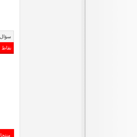
سؤال 
نقاط 
منتجا