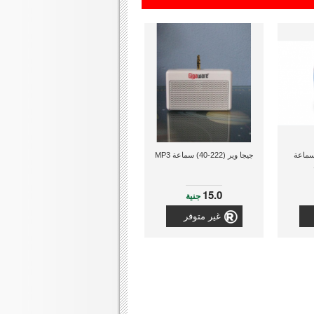
 (mini G-prod) سماعة
جيجا وير (222-40) سماعة MP3
15.0
جنية
غير متوفر