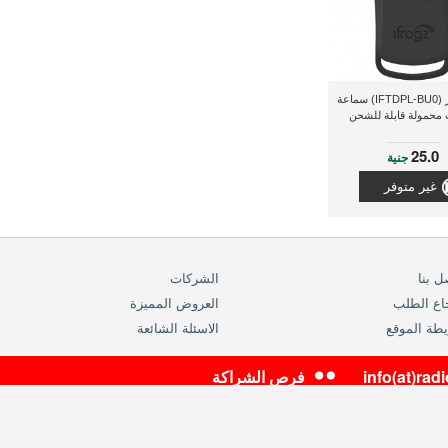
أى فروجز (IFTDPL-BU0) سماعة
 محمولة قابلة للشحن
25.0
جنية
غير متوفر
ل بنا
الشركات
اع الطلب
العروض المميزة
طة الموقع
الاسئلة الشائعة
info(at)ra
فرص الشراكة
موزع معتمد لراديوشاك العالمية في مصر والشرق الاوسط
سجل تجاري رقم 5-00111-191 ,بطاقة ضريبية رقم 200-216-783
حقوق النشر محفوظة 2014