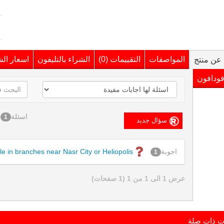
المواصفات
التقييمات (0)
الشراء بالتليفون
اسعار ال
عن منتج
فودافون
اسئلة
1
اجوبة
ble in branches near Nasr City or Heliopolis?
1
عرض 1 الى 1 من 1 (1 صفحات)
ت ذات صلة