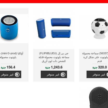
فيرباتيم (56337) سماعة محمولة
جى بى إل (FLIPIIBLUEU)
أولكيا
لبلوتوث على شكل كرة
سماعة بلوتوث محمولة قابلة
بلوتوث محمولة
قدم
للشحن ذات لون أزرق
156.4
1,243.6
320.0
جنية
جنية
جنية
غير متوفر
غير متوفر
غير متوفر