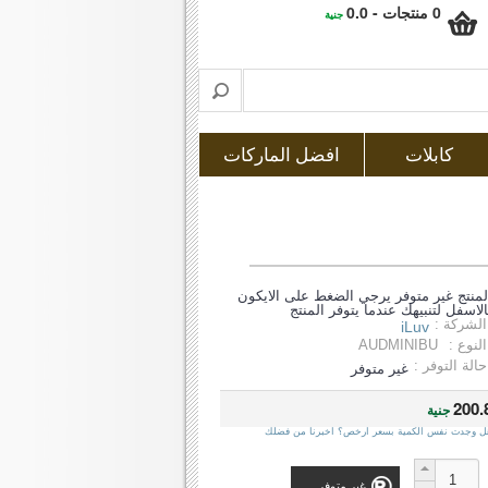
0 منتجات - 0.0
جنية
كابلات
افضل الماركات
لمنتج غير متوفر يرجي الضغط على الايكون
الاسفل لتنبيهك عندما يتوفر المنتج
الشركة :
iLuv
النوع :
AUDMINIBU
حالة التوفر :
غير متوفر
200.
جنية
ل وجدت نفس الكمية بسعر ارخص؟ اخبرنا من فضلك
غير متوفر