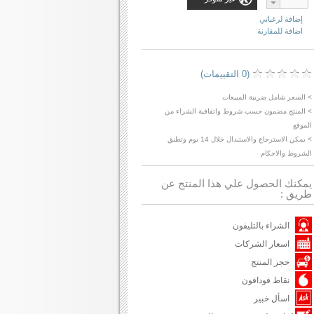
إضافة لرغباتي
اضافة للمقارنة
(0 التقييمات)
> السعر شامل ضريبة المبيعات
> المنتج مضمون حسب شروط واتفاقية الشراء من
الموقع
> يمكن الاسترجاع والاستبدال خلال 14 يوم وتطبق
الشروط والاحكام
يمكنك الحصول علي هذا المنتج عن
طريق :
الشراء بالتليفون
اسعار الشركات
حجز المنتج
نقاط فودافون
اسأل خبير