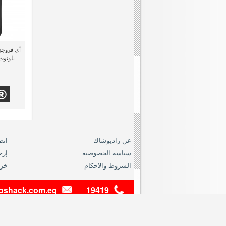
بلوتوث
عن راديوشاك
اتص
سياسة الخصوصية
إرج
الشروط والاحكام
خري
dioshack.com.eg
19419