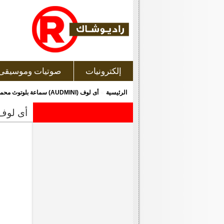
إلكترونيات
صوتيات وموسيقى
»
الرئيسية
أى لوف (AUDMINI) سماعة بلوتوث محمولة
أى لوف (audmini) سماعة بلوتو