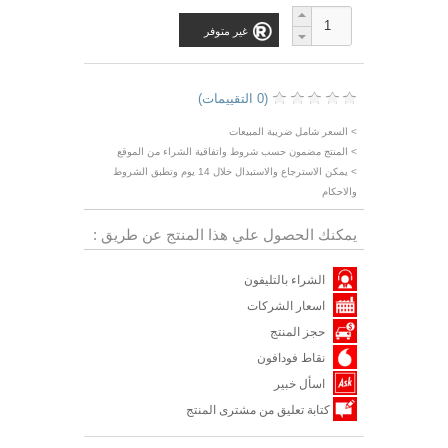
غير متوفر
(0 التقييمات)
> السعر شامل ضريبة المبيعات
> المنتج مضمون حسب شروط واتفاقية الشراء من الموقع
> يمكن الاسترجاع والاستبدال خلال 14 يوم وتطبق الشروط
والاحكام
يمكنك الحصول علي هذا المنتج عن طريق :
الشراء بالتليفون
اسعار الشركات
حجز المنتج
نقاط فودافون
اسأل خبير
كتابة تعليق من مشترى المنتج