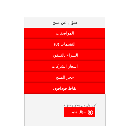
سؤال عن منتج
المواصفات
التقييمات (0)
الشراء بالتليفون
اسعار الشركات
حجز المنتج
نقاط فودافون
كن اول من يطرح سؤالا