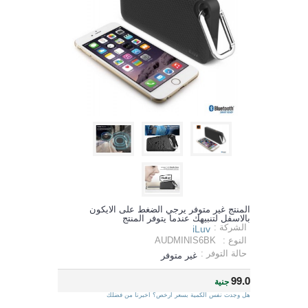
المنتج غير متوفر يرجي الضغط على الايكون
بالاسفل لتنبيهك عندما يتوفر المنتج
الشركة :
iLuv
النوع :
AUDMINIS6BK
حالة التوفر :
غير متوفر
99.0
جنية
هل وجدت نفس الكمية بسعر ارخص؟ اخبرنا من فضلك