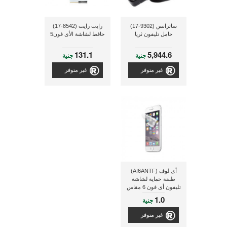
ساترانس (9302-17)
رايت رايت (8542-17)
حامل تليفون ثريا
حافظ لشاشة الأى فون5
131.1
5,944.6
جنية
جنية
غير متوفر
غير متوفر
أى لوف (AI6ANTF)
طبقة حماية لشاشة
تليفون أى فون 6 مقاس
4.7 بوصة
1.0
جنية
غير متوفر