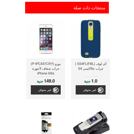
منتجات ذات صلة
أى لوف (SS4FLIFBL )
بورو (P-IPC647CRY)
جراب جالاكسى S4
جراب شفاف لأجهزة
iPhone 6/6s
149.0
1.0
جنية
جنية
غير متوفر
غير متوفر