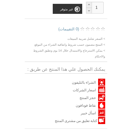
غير متوفر
(0 التقييمات)
> السعر شامل ضريبة المبيعات
> المنتج مضمون حسب شروط واتفاقية الشراء من الموقع
> يمكن الاسترجاع والاستبدال خلال 14 يوم وتطبق الشروط
والاحكام
يمكنك الحصول علي هذا المنتج عن طريق :
الشراء بالتليفون
اسعار الشركات
حجز المنتج
نقاط فودافون
اسأل خبير
كتابة تعليق من مشترى المنتج