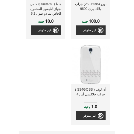
بورو (08595-25) جراب
هاما (00004351) حامل
بلاك بيرى 9800
لجهاز التليفون المحمول
الخاص بك ذو طول 8.2
سم و يرفق مع المنتج
10.0
100.0
جنية
جنية
HM4299
غير متوفر
غير متوفر
أى لوف ( SS4GOSS )
جراب جلاكسى أس 4
1.0
جنية
غير متوفر