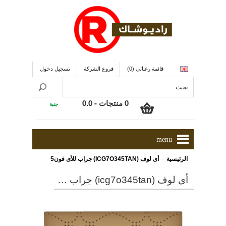
قائمة رغباتي (0)
فروع الشركة
تسجيل دخول
0 منتجات - 0.0
جنية
menu
»
الرئيسية
أى لوف (ICG7O345TAN) جراب للأى فون5
أى لوف (icg7o345tan) جراب للأى فون5