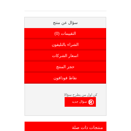
سؤال عن منتج
التقييمات (0)
الشراء بالتليفون
اسعار الشركات
حجز المنتج
نقاط فودافون
كن اول من يطرح سؤالا
منتجات ذات صلة