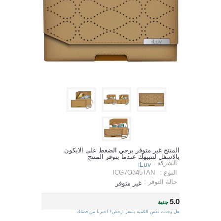
المنتج غير متوفر يرجي الضغط على الايكون
بالاسفل لتنبيهك عندما يتوفر المنتج
الشركة :
iLuv
النوع :
ICG7O345TAN
حالة التوفر :
غير متوفر
5.0
جنية
هل وجدت نفس الكمية بسعر ارخص؟ اخبرنا من فضلك