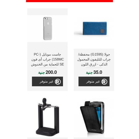
جولا (G1595) محفظة/
جاست موبايل (PC-
جراب للتليفون المحمول
158MC) جراب أى فون
الذكى - ازرق اللون
SE للحماية من الخدوش
200.0
35.0
جنية
جنية
غير متوفر
غير متوفر