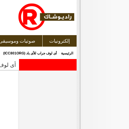
إلكترونيات
صوتيات وموسيقى
»
الرئيسية
أى لوف جراب للأى باد (ICC801ORG)
أى لوف جرا