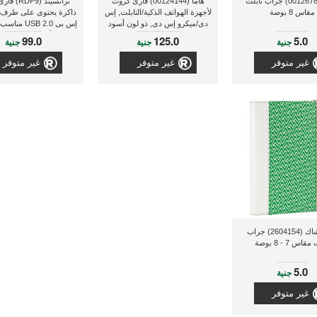
هاما (00126783) جراب تابلت
هاما (00124144) قارئ كروت
ترانسيند (9
مقاس 8 بوصة
لأجهزة الهواتف الذكية/التابلت, إس
ذاكرة يحتوى على طرف م
دى/ميكرو إس دى, ذو لون أسود
إس بى USB 2.0
فى أى مكان ذو لون 
99.0
125.0
5.0
جنية
جنية
جنية
غير متوفر
غير متوفر
غير متوفر
راديو شاك (2604154) جراب
قاس 7 - 8 بوصة
5.0
جنية
غير متوفر