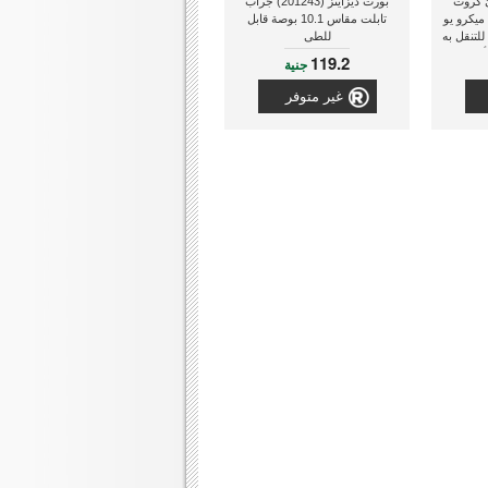
RDP) قارئ كروت
بورت ديزاينز (201243) جراب
يكرو يو
تابلت مقاس 10.1 بوصة قابل
 مناسب للتنقل به
للطى
أسود
119.2
جنية
غير متوفر