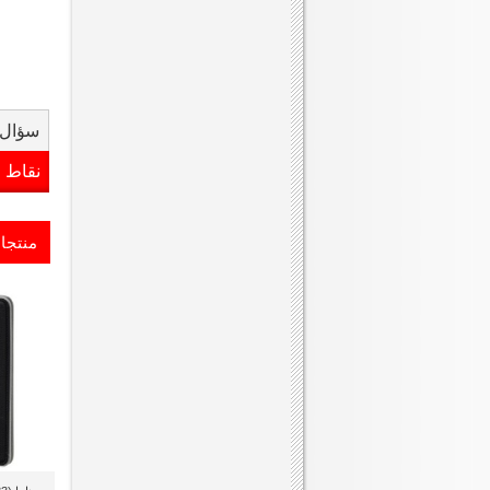
سؤال 
نقاط 
منتجا