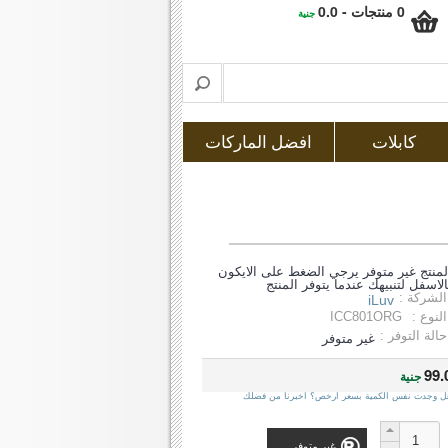
0 منتجات - 0.0
جنية
كابلات
افضل الماركات
لمنتج غير متوفر يرجي الضغط على الايكون
الاسفل لتنبيهك عندما يتوفر المنتج
الشركة :
iLuv
النوع :
ICC801ORG
حالة التوفر :
غير متوفر
99.
جنية
ل وجدت نفس الكمية بسعر ارخص؟ اخبرنا من فضلك
غير متوفر