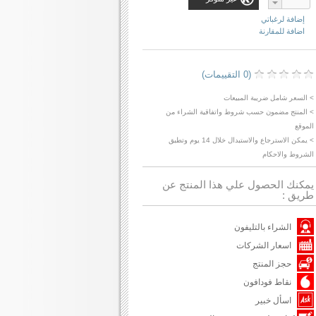
إضافة لرغباتي
اضافة للمقارنة
(0 التقييمات)
> السعر شامل ضريبة المبيعات
> المنتج مضمون حسب شروط واتفاقية الشراء من
الموقع
> يمكن الاسترجاع والاستبدال خلال 14 يوم وتطبق
الشروط والاحكام
يمكنك الحصول علي هذا المنتج عن
طريق :
الشراء بالتليفون
اسعار الشركات
حجز المنتج
نقاط فودافون
اسأل خبير