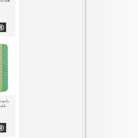
تابلت م