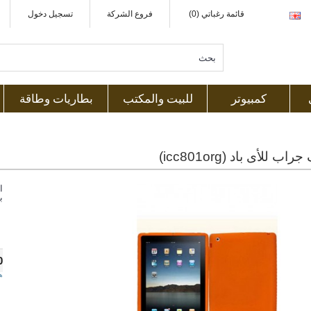
قائمة رغباتي (0)
فروع الشركة
تسجيل دخول
كمبيوتر
للبيت والمكتب
بطاريات وطاقة
ب للأى باد (icc801org)
ا
ب
0
ه