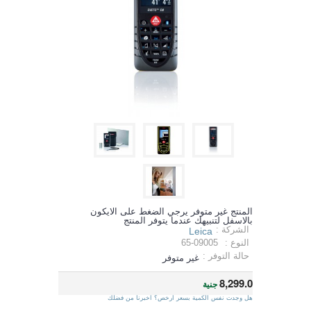
المنتج غير متوفر يرجي الضغط على الايكون
بالاسفل لتنبيهك عندما يتوفر المنتج
الشركة :
Leica
النوع :
65-09005
حالة التوفر :
غير متوفر
8,299.0
جنية
هل وجدت نفس الكمية بسعر ارخص؟ اخبرنا من فضلك