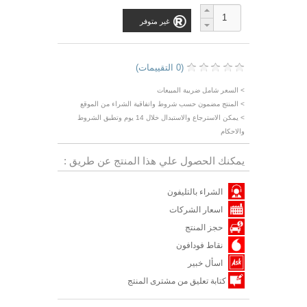
غير متوفر
(0 التقييمات)
> السعر شامل ضريبة المبيعات
> المنتج مضمون حسب شروط واتفاقية الشراء من الموقع
> يمكن الاسترجاع والاستبدال خلال 14 يوم وتطبق الشروط
والاحكام
يمكنك الحصول علي هذا المنتج عن طريق :
الشراء بالتليفون
اسعار الشركات
حجز المنتج
نقاط فودافون
اسأل خبير
كتابة تعليق من مشترى المنتج