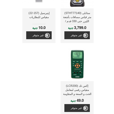
ستانلى (STHT77140)
إينيرسيل (157-22)
متر قياس مسافات بأشعة
مقياس للبطاريات
الليزر حتى 330 قدم /
100 متر
10.0
3,799.0
جنية
جنية
غير متوفر
غير متوفر
إكس تك (LCR200)
مقياس رقمى لمعامل
الحث و السعة و المقاومة
49.0
جنية
غير متوفر