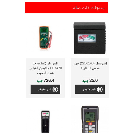
منتجات ذات صلة
إينيرسيل (2200143) جهاز
اكس تك (Extech®
فحص البطارية
EX470 ) مالتيميتر لقياس
شدة الصوت
726.4
25.0
جنية
جنية
غير متوفر
غير متوفر