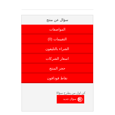
سؤال عن منتج
المواصفات
التقييمات (0)
الشراء بالتليفون
اسعار الشركات
حجز المنتج
نقاط فودافون
كن اول من يطرح سؤالا