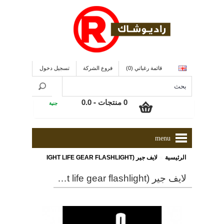
قائمة رغباتي (0)
فروع الشركة
تسجيل دخول
0 منتجات - 0.0
جنية
menu
»
الرئيسية
لايف جير (Life+Gear CFLFLASHLIGHT LIFE GEAR FLASHLIGHT) كشاف
لايف جير (life+gear cflflashlight life gear flashlight) كشاف