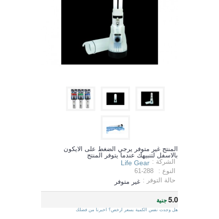
المنتج غير متوفر يرجي الضغط على الايكون
بالاسفل لتنبيهك عندما يتوفر المنتج
الشركة :
Life Gear
النوع :
61-288
حالة التوفر :
غير متوفر
5.0
جنية
هل وجدت نفس الكمية بسعر ارخص؟ اخبرنا من فضلك