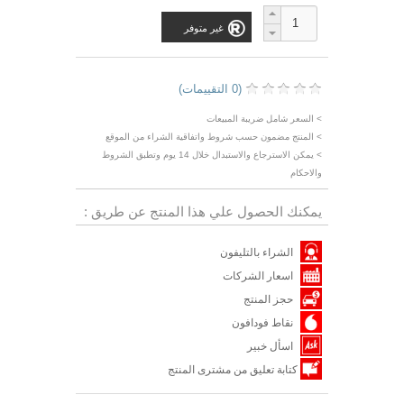
غير متوفر
(0 التقييمات)
> السعر شامل ضريبة المبيعات
> المنتج مضمون حسب شروط واتفاقية الشراء من الموقع
> يمكن الاسترجاع والاستبدال خلال 14 يوم وتطبق الشروط
والاحكام
يمكنك الحصول علي هذا المنتج عن طريق :
الشراء بالتليفون
اسعار الشركات
حجز المنتج
نقاط فودافون
اسأل خبير
كتابة تعليق من مشترى المنتج