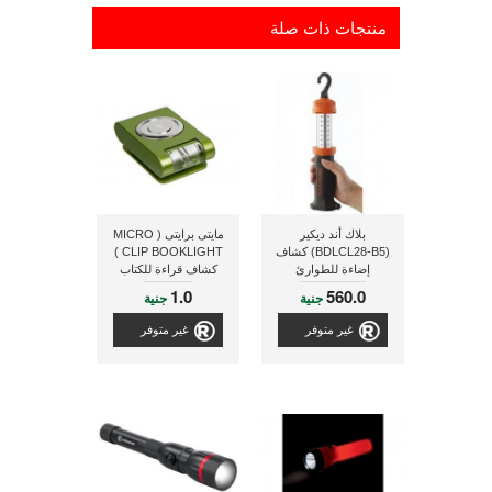
منتجات ذات صلة
بلاك أند ديكير
مايتى برايتى ( MICRO
(BDLCL28-B5) كشاف
CLIP BOOKLIGHT )
إضاءة للطوارئ
كشاف قراءة للكتاب
1.0
560.0
جنية
جنية
غير متوفر
غير متوفر