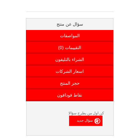
سؤال عن منتج
المواصفات
التقييمات (0)
الشراء بالتليفون
اسعار الشركات
حجز المنتج
نقاط فودافون
كن اول من يطرح سؤالا