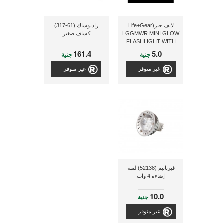
لايف جير(Life+Gear
راديوشاك (61-317)
LGGMWR MINI GLOW
كشاف صغير
FLASHLIGHT WITH
WHITE) كشاف
161.4
5.0
جنية
جنية
غير متوفر
غير متوفر
فيرباتيم (52138) لمبة
إضاءة 4 وات
10.0
جنية
غير متوفر