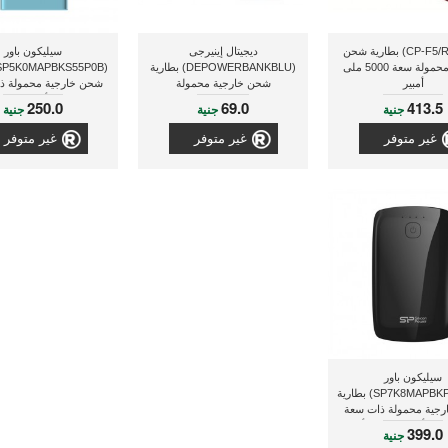
سونى (CP-F5/R) بطارية شحن
ديجيتال إينيرجى
سيليكون باور
خارجية محمولة سعة 5000 ملى
(DEPOWERBANKBLU) بطارية
أمبير
شحن خارجية محمولة
شحن خارجية محمولة ذ
5000 مللى أمبير, ذو لون أزرق
250.0
69.0
413.5
جنية
جنية
جنية
غير متوفر
غير متوفر
غير متوفر
سيليكون باور
(SP7K8MAPBKP81C1W) بطارية
جية محمولة ذات سعة
399.0
جنية