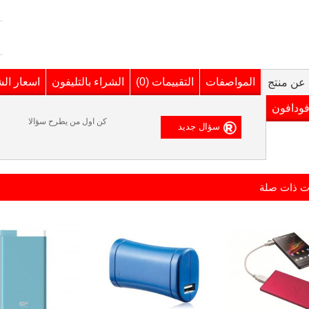
المواصفات
التقييمات (0)
الشراء بالتليفون
اسعار ال
عن منتج
فودافون
كن اول من يطرح سؤالا
ت ذات صلة