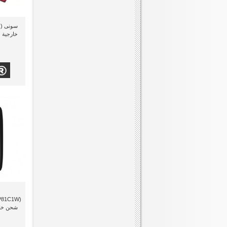
شحن خار
10400 مللى أمبير, ذو لون أبيض