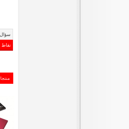
سؤال 
نقاط 
منتجا