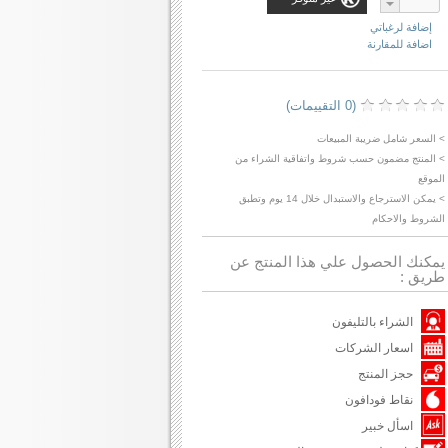
إضافة لرغباتي
اضافة للمقارنة
(0 التقييمات)
> السعر شامل ضريبة المبيعات
> المنتج مضمون حسب شروط واتفاقية الشراء من
الموقع
> يمكن الاسترجاع والاستبدال خلال 14 يوم وتطبق
الشروط والاحكام
يمكنك الحصول علي هذا المنتج عن
طريق :
الشراء بالتليفون
اسعار الشركات
حجز المنتج
نقاط فودافون
اسأل خبير