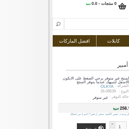
0 منتجات - 0.0
جنية
كابلات
افضل الماركات
لمنتج غير متوفر يرجي الضغط على الايكون
الاسفل لتنبيهك عندما يتوفر المنتج
الشركة :
OLKYA
النوع :
26-09539
حالة التوفر :
غير متوفر
258.
جنية
ل وجدت نفس الكمية بسعر ارخص؟ اخبرنا من فضلك
غير متوفر