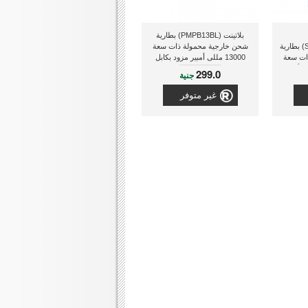
بلاتينت (PMPB13BL) بطارية
(SP5K0MAPBKS55P0B) بطارية
شحن خارجية محمولة ذات سعة
ات سعة
13000 مللى أمبير مزود بكابل
ميكرو يو إس بى + كشاف, ذو لون
299.0
جنية
أسود/أزرق [42896]
غير متوفر