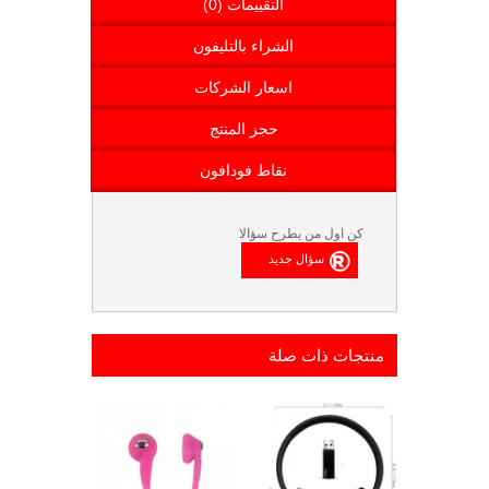
التقييمات (0)
الشراء بالتليفون
اسعار الشركات
حجز المنتج
نقاط فودافون
كن اول من يطرح سؤالا
منتجات ذات صلة