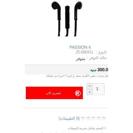
الشركة :
PASSION 4
النوع :
25-080411
حالة التوفر :
متوفر
300.0
جنية
هل وجدت نفس الكمية بسعر ارخص؟ اخبرنا من فضلك
(0 التقييمات)
> السعر شامل ضريبة المبيعات