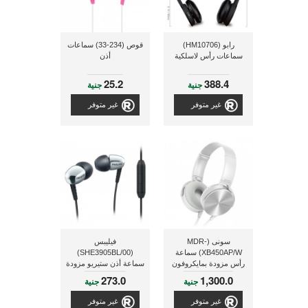
رابو (HM10706)
قوص (234-33) سماعات
سماعات رأس لاسلكية
أذن
25.2
388.4
جنية
جنية
غير متوفر
غير متوفر
سونى (MDR-
فيليبس
XB450AP/W) سماعة
(SHE3905BL/00)
رأس مزودة بمايكروفون
سماعة أذن ستيريو مزودة
للتليفونات المحمولة
بمايكروفون, ذو لون فضى
273.0
1,300.0
جنية
جنية
الذكية
غير متوفر
غير متوفر