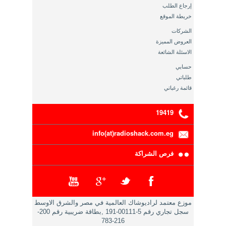
إرجاع الطلب
خريطة الموقع
الشركات
العروض المميزة
الاسئلة الشائعة
حسابي
طلباتي
قائمة رغباتي
19419
info(at)radioshack.com.eg
فرص الشراكة
موزع معتمد لراديوشاك العالمية في مصر والشرق الاوسط
سجل تجاري رقم 5-00111-191 ,بطاقة ضريبية رقم 200-
216-783