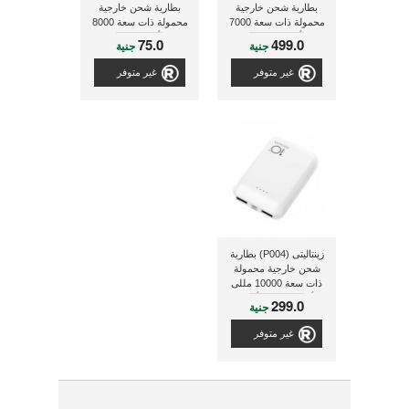
بطارية شحن خارجية
بطارية شحن خارجية
محمولة ذات سعة 7000
محمولة ذات سعة 8000
ملى أمبير, 2 مخرج, ذو
مللى أمبير مزود بكابل
75.0
499.0
جنية
جنية
لون أزرق
ميكرو يو إس بى +
كشاف, ذو لون أسود/
غير متوفر
غير متوفر
رمادى [42414]
زينتاليتى (P004) بطارية
شحن خارجية محمولة
ذات سعة 10000 مللى
أمبير, ذو لون أبيض
299.0
جنية
غير متوفر