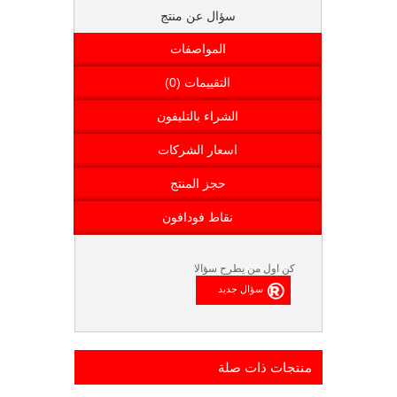
سؤال عن منتج
المواصفات
التقييمات (0)
الشراء بالتليفون
اسعار الشركات
حجز المنتج
نقاط فودافون
كن اول من يطرح سؤالا
منتجات ذات صلة