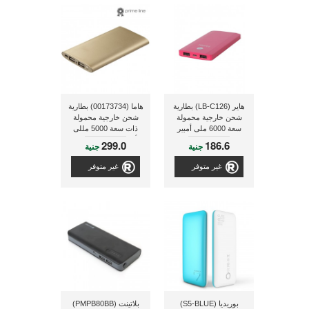
هاير (LB-C126) بطارية
هاما (00173734) بطارية
شحن خارجية محمولة
شحن خارجية محمولة
سعة 6000 ملى أمبير
ذات سعة 5000 مللى
أمبير, ذات لون ذهبى
299.0
186.6
جنية
جنية
غير متوفر
غير متوفر
بوريديا (S5-BLUE)
بلاتينت (PMPB80BB)