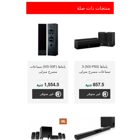
منتجات ذات صلة
ياماها (NS-P60) 3
ياماها (NS-50F) سماعات
سماعات مسرح منزلى
مسرح منزلى
1,554.5
857.5
جنية
جنية
غير متوفر
غير متوفر