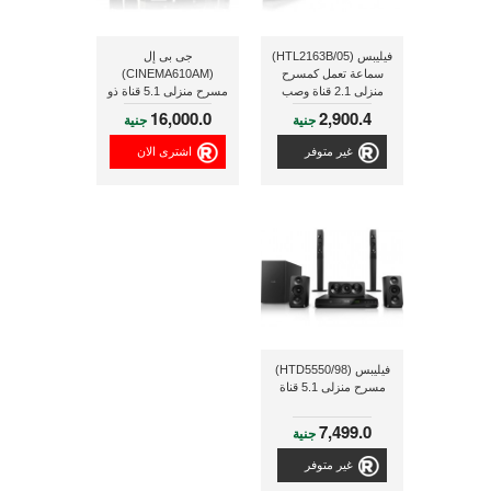
فيليبس (HTL2163B/05)
جى بى إل
سماعة تعمل كمسرح
(CINEMA610AM)
منزلى 2.1 قناة وصب
مسرح منزلى 5.1 قناة ذو
ووفر سلكى, مزودة
قدرة 110 وات فعلى و
16,000.0
2,900.4
جنية
جنية
ببتقنية البلوتوث, ذو قدرة
صب ووفر بقدرة 60 وات
120 وات
فعلى
غير متوفر
اشترى الان
فيليبس (HTD5550/98)
مسرح منزلى 5.1 قناة
7,499.0
جنية
غير متوفر