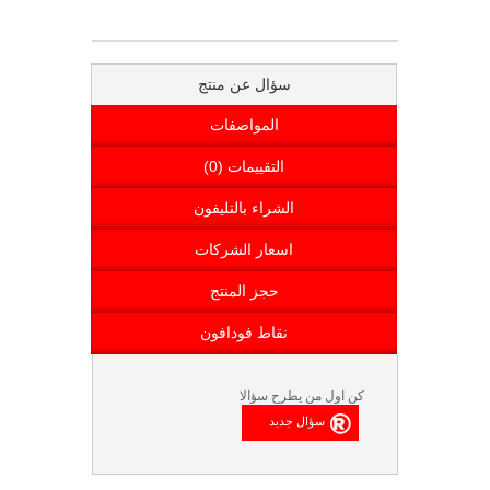
سؤال عن منتج
المواصفات
التقييمات (0)
الشراء بالتليفون
اسعار الشركات
حجز المنتج
نقاط فودافون
كن اول من يطرح سؤالا