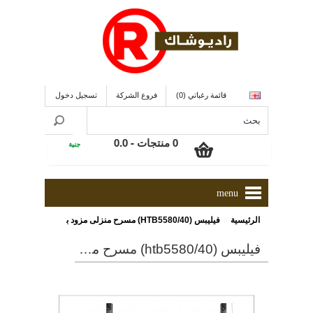
قائمة رغباتي (0)
فروع الشركة
تسجيل دخول
0 منتجات - 0.0
جنية
menu
»
الرئيسية
فيليبس (HTB5580/40) مسرح منزلى مزود بتقنية بلو راى ثلاثية الأبعاد ذو سماعات خلفية تعمل لاسلكيا ومزود بتقنيات WiFi , Bluetooth , NFC و ذو قدرة 1000 وات
فيليبس (htb5580/40) مسرح منزلى مزود بتقنية بلو راى ثلاثية الأبعاد ذو سماعات خلفية تعمل لاسلكيا ومزود بتقنيات wifi , bluetooth , nfc و ذو قدرة 1000 وات