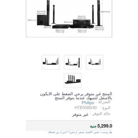
المنتج غير متوفر يرجي الضغط على الايكون
بالاسفل لتنبيهك عندما يتوفر المنتج
الشركة :
Philips
النوع :
HTB5580/40
حالة التوفر :
غير متوفر
5,299.0
جنية
هل وجدت نفس الكمية بسعر ارخص؟ اخبرنا من فضلك