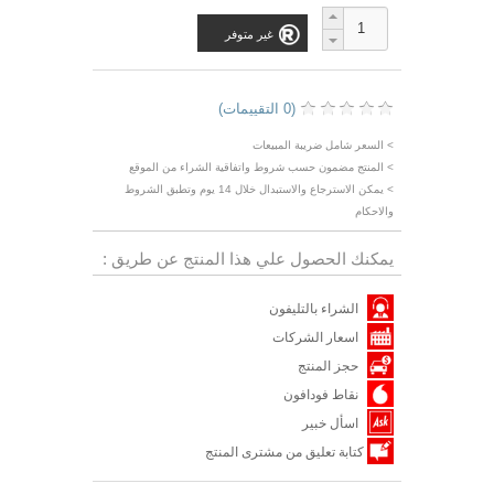
غير متوفر
(0 التقييمات)
> السعر شامل ضريبة المبيعات
> المنتج مضمون حسب شروط واتفاقية الشراء من الموقع
> يمكن الاسترجاع والاستبدال خلال 14 يوم وتطبق الشروط
والاحكام
يمكنك الحصول علي هذا المنتج عن طريق :
الشراء بالتليفون
اسعار الشركات
حجز المنتج
نقاط فودافون
اسأل خبير
كتابة تعليق من مشترى المنتج