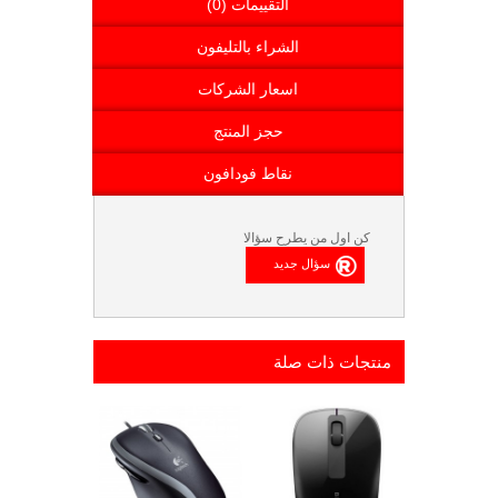
التقييمات (0)
الشراء بالتليفون
اسعار الشركات
حجز المنتج
نقاط فودافون
كن اول من يطرح سؤالا
منتجات ذات صلة