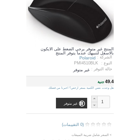
المنتج غير متوفر يرجي الضغط على الايكون
بالاسفل لتنبيهك عندما يتوفر المنتج
الشركة :
Polaroid
النوع :
PMI4510BLK
حالة التوفر :
غير متوفر
49.4
جنية
هل وجدت نفس الكمية بسعر ارخص؟ اخبرنا من فضلك
غير متوفر
(0 التقييمات)
> السعر شامل ضريبة المبيعات