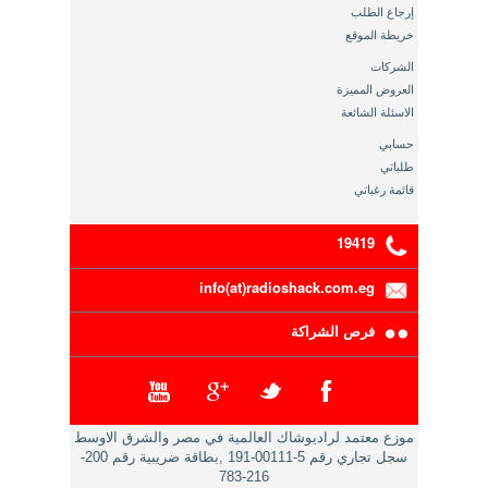
إرجاع الطلب
خريطة الموقع
الشركات
العروض المميزة
الاسئلة الشائعة
حسابي
طلباتي
قائمة رغباتي
19419
info(at)radioshack.com.eg
فرص الشراكة
موزع معتمد لراديوشاك العالمية في مصر والشرق الاوسط
سجل تجاري رقم 5-00111-191 ,بطاقة ضريبية رقم 200-
216-783