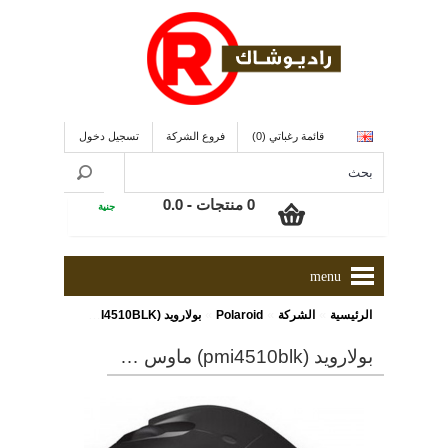
قائمة رغباتي (0)
فروع الشركة
تسجيل دخول
0 منتجات - 0.0
جنية
menu
»
»
»
الرئيسية
الشركة
Polaroid
بولارويد (PMI4510BLK) ماوس لاسلكى
بولارويد (pmi4510blk) ماوس لاسلكى