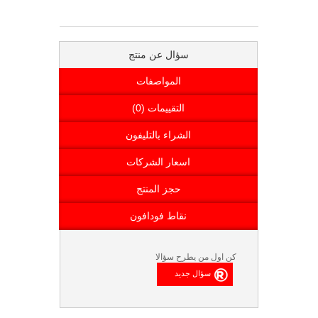
سؤال عن منتج
المواصفات
التقييمات (0)
الشراء بالتليفون
اسعار الشركات
حجز المنتج
نقاط فودافون
كن اول من يطرح سؤالا