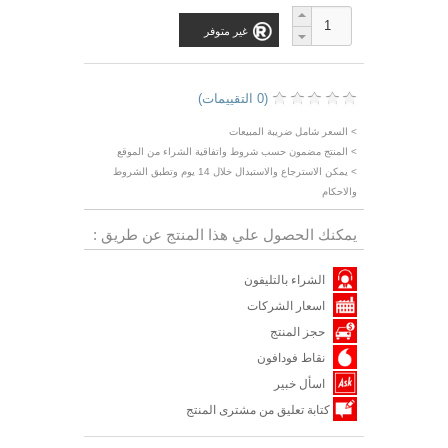
غير متوفر
(0 التقييمات)
> السعر شامل ضريبة المبيعات
> المنتج مضمون حسب شروط واتفاقية الشراء من الموقع
> يمكن الاسترجاع والاستبدال خلال 14 يوم وتطبق الشروط
والاحكام
يمكنك الحصول علي هذا المنتج عن طريق :
الشراء بالتليفون
اسعار الشركات
حجز المنتج
نقاط فودافون
اسأل خبير
كتابة تعليق من مشترى المنتج