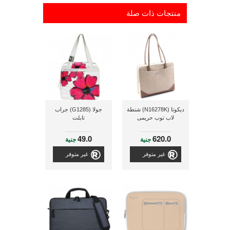
منتجات ذات صلة
ديكوتا (N16278K) شنطة
جولا (G1285) جراب
لاب توب حريمى
تابلت
49.0
620.0
جنية
جنية
غير متوفر
غير متوفر