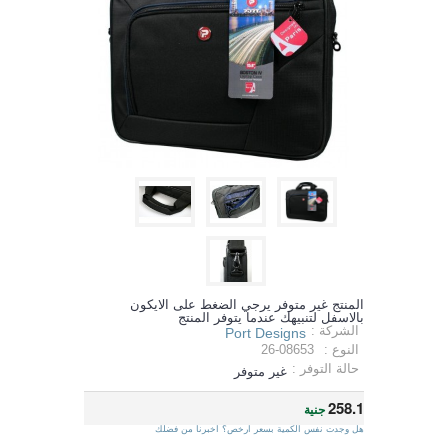
المنتج غير متوفر يرجي الضغط على الايكون
بالاسفل لتنبيهك عندما يتوفر المنتج
الشركة :
Port Designs
النوع :
26-08653
حالة التوفر :
غير متوفر
258.1
جنية
هل وجدت نفس الكمية بسعر ارخص؟ اخبرنا من فضلك