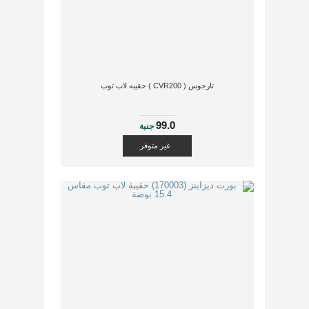
تارجوس ( CVR200 ) حقيبه لاب توب
99.0
جنية
غير متوفر