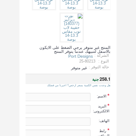
المنتج غير متوفر يرجي الضغط على الايكون
بالاسفل لتنبيهك عندما يتوفر المنتج
الشركة :
Port Designs
النوع :
25-80213
حالة التوفر :
غير متوفر
258.1
جنية
هل وجدت نفس الكمية بسعر ارخص؟ اخبرنا من فضلك
*
الاسم:
*
البريد
الالكترونى:
الهاتف:
*
رابط
المنافس