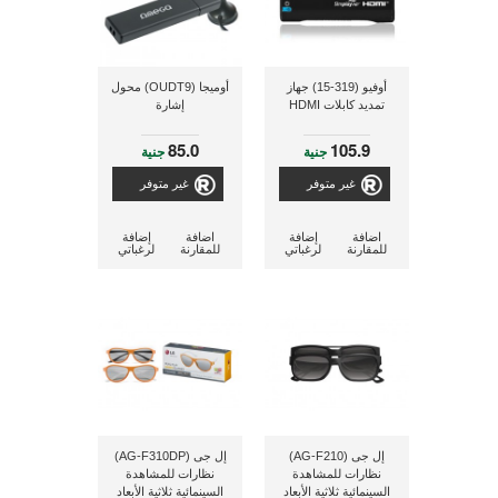
أوفيو (319-15) جهاز
أوميجا (OUDT9) محول
تمديد كابلات HDMI
إشارة
85.0
105.9
جنية
جنية
غير متوفر
غير متوفر
اضافة
إضافة
اضافة
إضافة
للمقارنة
لرغباتي
للمقارنة
لرغباتي
إل جى (AG-F210)
إل جى (AG-F310DP)
نظارات للمشاهدة
نظارات للمشاهدة
السينمائية ثلاثية الأبعاد
السينمائية ثلاثية الأبعاد