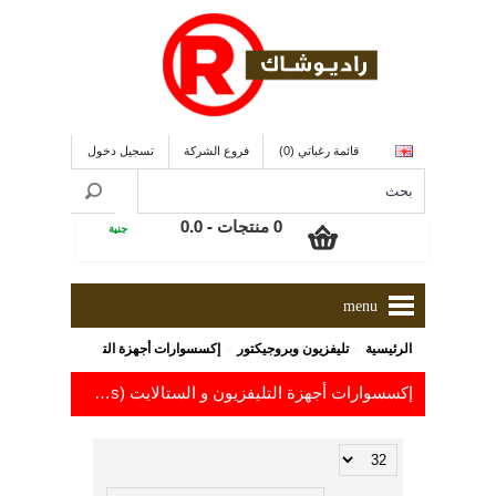
قائمة رغباتي (0)
فروع الشركة
تسجيل دخول
0 منتجات - 0.0
جنية
menu
»
»
الرئيسية
تليفزيون وبروجيكتور
إكسسوارات أجهزة التليفزيون و الستالايت (Satellite Accessories)
إكسسوارات أجهزة التليفزيون و الستالايت (Satellite Accessories) باسعار من 5.0