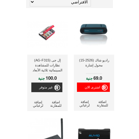
راديو شاك (2526-15)
إل جى (AG-F315)
محول إشارة
نظارات للمشاهدة
السينمائية ثلاثية الأبعاد
(عدد 4 قطع ملونة)
100.0
69.0
جنية
جنية
غير متوفر
اضافة
إضافة
اضافة
إضافة
للمقارنة
لرغباتي
للمقارنة
لرغباتي