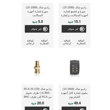
راديو شاك (2586-15)
راديو شاك (2588-15)
موزع و مُجمع إشارة
موزع إشارة أجهزة
أجهزة الستالايت و إشارة
الستالايت
VHF/UHF مطلى بالذهب
5.0
15.1
جنية
جنية
غير متوفر
غير متوفر
اضافة
إضافة
اضافة
إضافة
للمقارنة
لرغباتي
للمقارنة
لرغباتي
راديو شاك (2606-15)
راديو شاك (278-33 RCA
مقوى إشارة كابل أجهزة
to BNC ) طرف تحويل
التليفزيون
من RCA إلى طرف BNC
مطلى بالذهب
20.0
49.4
جنية
جنية