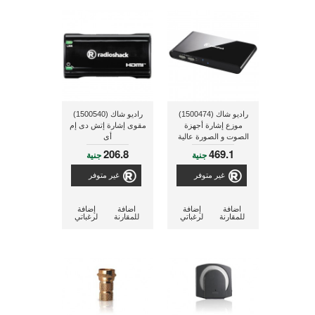
راديو شاك (1500474)
راديو شاك (1500540)
موزع إشارة أجهزة
مقوى إشارة إتش دى إم
الصوت و الصورة عالية
أى
الجودة HD
206.8
469.1
جنية
جنية
غير متوفر
غير متوفر
اضافة
إضافة
اضافة
إضافة
للمقارنة
لرغباتي
للمقارنة
لرغباتي