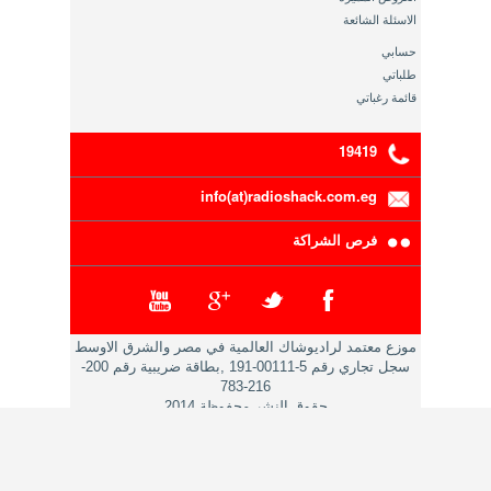
الاسئلة الشائعة
حسابي
طلباتي
قائمة رغباتي
19419
info(at)radioshack.com.eg
فرص الشراكة
موزع معتمد لراديوشاك العالمية في مصر والشرق الاوسط
سجل تجاري رقم 5-00111-191 ,بطاقة ضريبية رقم 200-
216-783
حقوق النشر محفوظة 2014