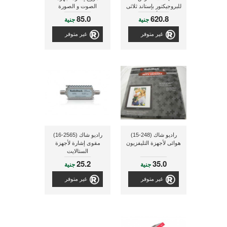
للبروجيكتور بإستاند ثلاثى
الصوت و الصورة
الأرجل
85.0
620.8
جنية
جنية
غير متوفر
غير متوفر
راديو شاك (248-15)
راديو شاك (2565-16)
هوائى لأجهزة التليفزيون
مقوى إشارة لأجهزة
الستالايت
25.2
35.0
جنية
جنية
غير متوفر
غير متوفر