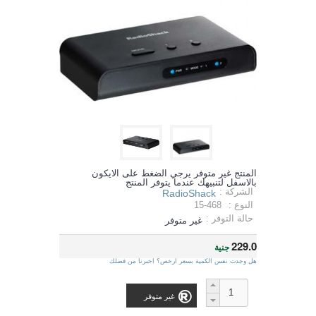
المنتج غير متوفر يرجي الضغط على الايكون
بالاسفل لتنبيهك عندما يتوفر المنتج
الشركة :
RadioShack
النوع :
15-468
حالة التوفر :
غير متوفر
229.0
جنية
هل وجدت نفس الكمية بسعر ارخص؟ اخبرنا من فضلك
غير متوفر