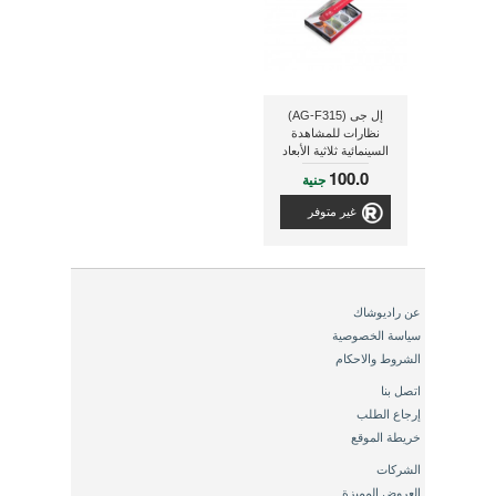
إل جى (AG-F315)
نظارات للمشاهدة
السينمائية ثلاثية الأبعاد
(عدد 4 قطع ملونة)
100.0
جنية
غير متوفر
عن راديوشاك
سياسة الخصوصية
الشروط والاحكام
اتصل بنا
إرجاع الطلب
خريطة الموقع
الشركات
العروض المميزة