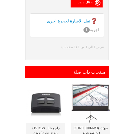
نقل الاشارة لحجرة اخرى
اجوبة
1
عرض 1 الى 1 من 1 (1 صفحات)
منتجات ذات صلة
فيوتك (CT070-070MWB
راديو شاك (312-15)
) شاشة عرض
موزع إشارة أجهزة