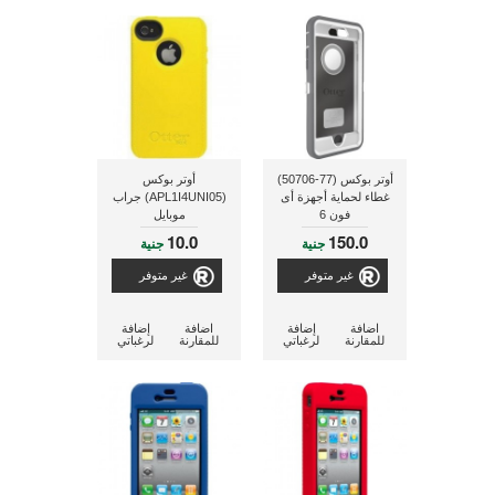
أوتر بوكس (77-50706)
أوتر بوكس
غطاء لحماية أجهزة أى
(APL1I4UNI05) جراب
فون 6
موبايل
10.0
150.0
جنية
جنية
غير متوفر
غير متوفر
اضافة
إضافة
اضافة
إضافة
للمقارنة
لرغباتي
للمقارنة
لرغباتي