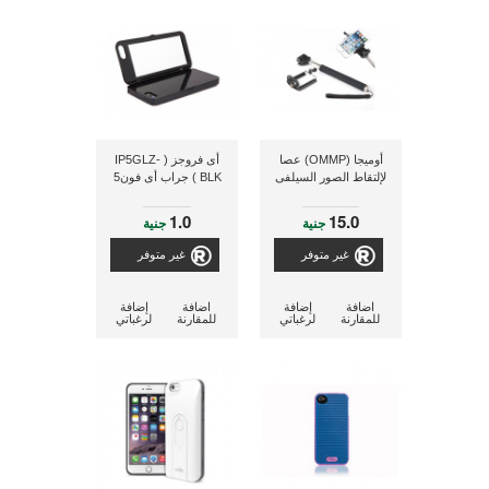
أوميجا (OMMP) عصا
أى فروجز ( IP5GLZ-
لإلتقاط الصور السيلفى
BLK ) جراب أى فون5
1.0
15.0
جنية
جنية
غير متوفر
غير متوفر
اضافة
إضافة
اضافة
إضافة
للمقارنة
لرغباتي
للمقارنة
لرغباتي