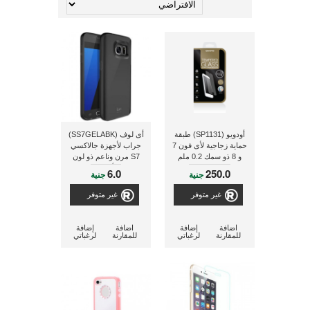
أودويو (SP1131) طبقة
أى لوف (SS7GELABK)
حماية زجاجية لأى فون 7
جراب لأجهزة جالاكسي
و 8 ذو سمك 0.2 ملم
S7 مرن وناعم ذو لون
أسود
6.0
250.0
جنية
جنية
غير متوفر
غير متوفر
اضافة
إضافة
اضافة
إضافة
للمقارنة
لرغباتي
للمقارنة
لرغباتي