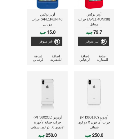
أوتر بوكس
أوتر بوكس
(APL1I4UNI38) جراب
(APL1I4UNI46) جراب
موبايل
موبايل
15.0
79.7
جنية
جنية
غير متوفر
غير متوفر
اضافة
إضافة
اضافة
إضافة
للمقارنة
لرغباتي
للمقارنة
لرغباتي
أودويو (PH3601JC)
أودويو (PH3602CL)
جراب أى فون X ذو لون
جراب حماية لأجهزة
شفاف
الأيفون X, ذو لون شفاف
250.0
250.0
جنية
جنية