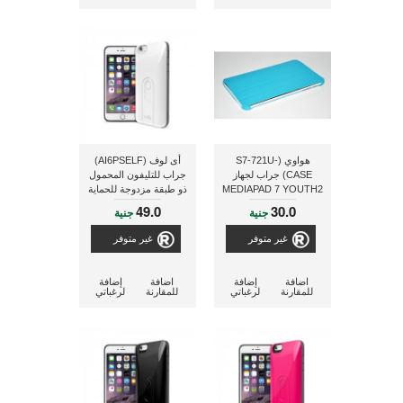
هواوي (S7-721U-
أى لوف (AI6PSELF)
CASE) جراب لجهاز
جراب للتليفون المحمول
MEDIAPAD 7 YOUTH2
ذو طبقة مزدوجة للحماية
ومزود بلاقط لإلتقاط
49.0
30.0
جنية
جنية
الصور لاسلكيا بالكاميرا
لأجهزة أيفون 6 بلس
غير متوفر
غير متوفر
مقاس 5.5 بوصة
اضافة
إضافة
اضافة
إضافة
للمقارنة
لرغباتي
للمقارنة
لرغباتي