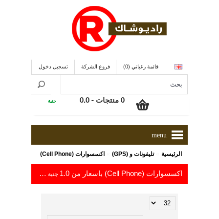
قائمة رغباتي (0)
فروع الشركة
تسجيل دخول
0 منتجات - 0.0
جنية
menu
»
»
الرئيسية
تليفونات و (GPS)
اكسسوارات (Cell Phone)
اكسسوارات (Cell Phone) باسعار من 1.0
إلى 312.7
جنية
جنية