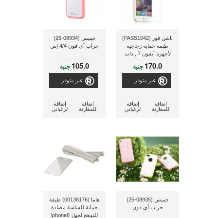
باشن فور (PASS1042)
جينيس (08934-25)
طبقه حماية زجاجية
جراب أى فون 4/4 إس
لأجهزة أيفون 7 , ذات
سمك 0.33 ملم
105.0
170.0
جنية
جنية
غير متوفر
غير متوفر
اضافة
إضافة
اضافة
إضافة
للمقارنة
لرغباتي
للمقارنة
لرغباتي
جينيس (08935-25)
هاما (00136176) طبقة
جراب أى فون
حماية للشاشة مضادة
للتوهج لجهاز iphone6