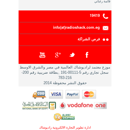
قائمة رغباتي
19419
info(at)radioshack.com.eg
فرص الشراكة
موزع معتمد لراديوشاك العالمية في مصر والشرق الاوسط
سجل تجاري رقم 5-00111-191 ,بطاقة ضريبية رقم 200-
216-783
حقوق النشر محفوظة 2014
ادارة تطوير التجارة الالكترونية راديوشاك