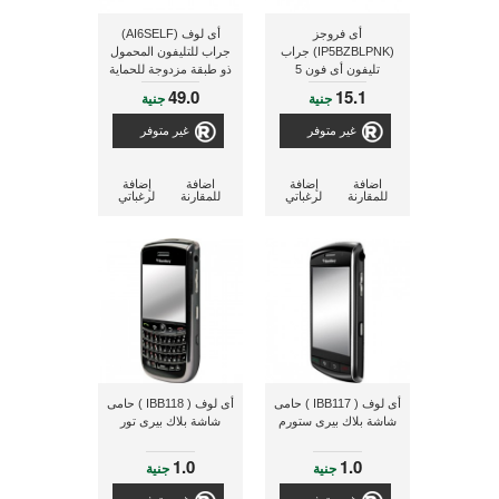
أى فروجز
أى لوف (AI6SELF)
(IP5BZBLPNK) جراب
جراب للتليفون المحمول
تليفون أى فون 5
ذو طبقة مزدوجة للحماية
ومزود بغطاء لإلتقاط
49.0
15.1
جنية
جنية
الصور لاسلكيا بالكاميرا
غير متوفر
غير متوفر
اضافة
إضافة
اضافة
إضافة
للمقارنة
لرغباتي
للمقارنة
لرغباتي
أى لوف ( IBB117 ) حامى
أى لوف ( IBB118 ) حامى
شاشة بلاك بيرى ستورم
شاشة بلاك بيرى تور
1.0
1.0
جنية
جنية