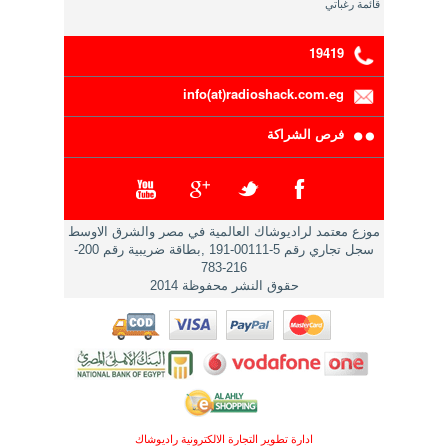
قائمة رغباتي
19419
info(at)radioshack.com.eg
فرص الشراكة
موزع معتمد لراديوشاك العالمية في مصر والشرق الاوسط
سجل تجاري رقم 5-00111-191 ,بطاقة ضريبية رقم 200-
216-783
حقوق النشر محفوظة 2014
ادارة تطوير التجارة الالكترونية راديوشاك