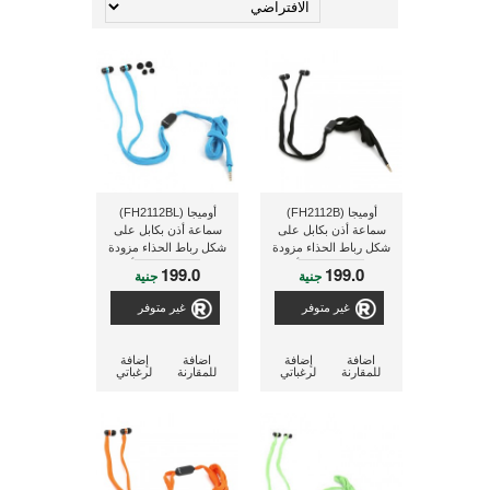
أوميجا (FH2112B)
أوميجا (FH2112BL)
سماعة أذن بكابل على
سماعة أذن بكابل على
شكل رباط الحذاء مزودة
شكل رباط الحذاء مزودة
بمايكرفون ذو لون أسود
بمايكرفون ذو لون أزرق
199.0
199.0
جنية
جنية
[42777]
[42776]
غير متوفر
غير متوفر
اضافة
إضافة
اضافة
إضافة
للمقارنة
لرغباتي
للمقارنة
لرغباتي