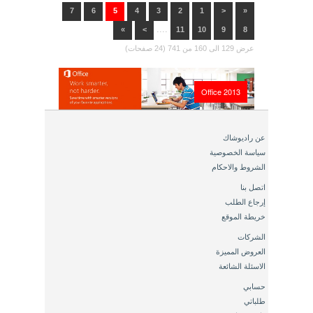
7
6
5
4
3
2
1
<
«
....
»
>
11
10
9
8
عرض 129 الى 160 من 741 (24 صفحات)
Office 2013
عن راديوشاك
سياسة الخصوصية
الشروط والاحكام
اتصل بنا
إرجاع الطلب
خريطة الموقع
الشركات
العروض المميزة
الاسئلة الشائعة
حسابي
طلباتي