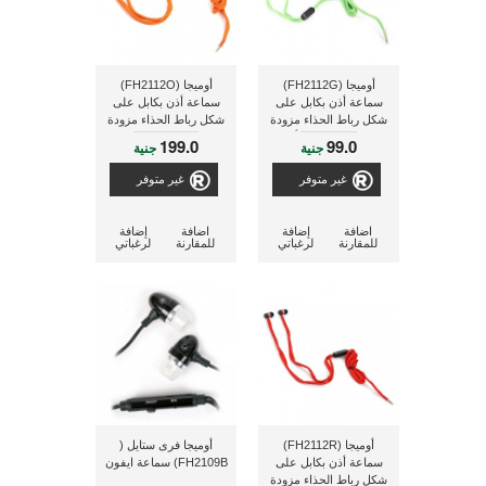
أوميجا (FH2112G)
أوميجا (FH2112O)
سماعة أذن بكابل على
سماعة أذن بكابل على
شكل رباط الحذاء مزودة
شكل رباط الحذاء مزودة
بمايكرفون ذو لون أخضر
بمايكرفون ذو لون
199.0
99.0
جنية
جنية
[42778]
برتقالى [42779]
غير متوفر
غير متوفر
اضافة
إضافة
اضافة
إضافة
للمقارنة
لرغباتي
للمقارنة
لرغباتي
أوميجا (FH2112R)
أوميجا فرى ستايل (
سماعة أذن بكابل على
FH2109B) سماعة ايفون
شكل رباط الحذاء مزودة