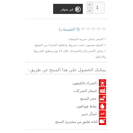
غير متوفر
(0 التقييمات)
> السعر شامل ضريبة المبيعات
> المنتج مضمون حسب شروط واتفاقية الشراء من الموقع
> يمكن الاسترجاع والاستبدال خلال 14 يوم وتطبق الشروط
والاحكام
يمكنك الحصول علي هذا المنتج عن طريق :
الشراء بالتليفون
اسعار الشركات
حجز المنتج
نقاط فودافون
اسأل خبير
كتابة تعليق من مشترى المنتج