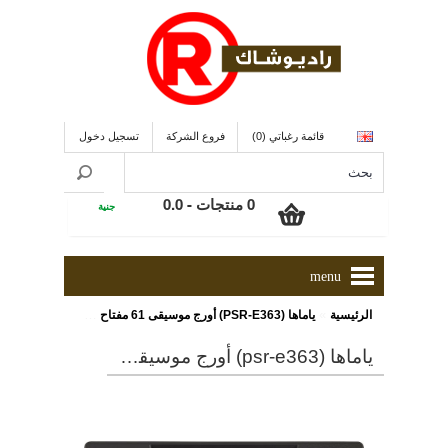
قائمة رغباتي (0)
فروع الشركة
تسجيل دخول
0 منتجات - 0.0
جنية
menu
»
الرئيسية
ياماها (PSR-E363) أورج موسيقى 61 مفتاح + مصدر قدرة PA3
ياماها (psr-e363) أورج موسيقى 61 مفتاح + مصدر قدرة pa3