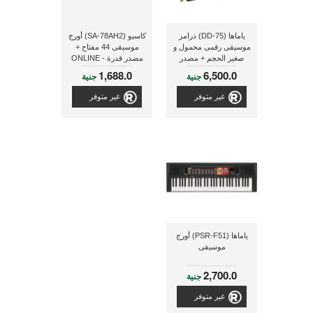
ياماها (DD-75) درامز
كاسيو (SA-78AH2) أورج
موسيقى رقمى محمول و
موسيقى 44 مفتاح +
صغير الحجم + مصدر
مصدر قدرة - ONLINE
قدرة PA150
1,688.0
6,500.0
جنية
جنية
غير متوفر
غير متوفر
ياماها (PSR-F51) أورج
موسيقى
2,700.0
جنية
غير متوفر