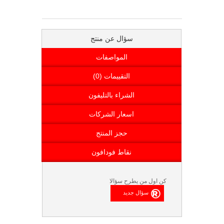
سؤال عن منتج
المواصفات
التقييمات (0)
الشراء بالتليفون
اسعار الشركات
حجز المنتج
نقاط فودافون
كن اول من يطرح سؤالا