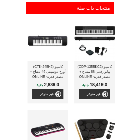
منتجات ذات صلة
كاسيو (CDP-135BKC2)
كاسيو (CTK-245H2)
بيانو رقمى 88 مفتاح +
أورج موسيقى 49 مفتاح +
مصدر قدرة- ONLINE
مصدر قدرة- ONLINE
2,839.0
18,419.0
جنية
جنية
غير متوفر
غير متوفر