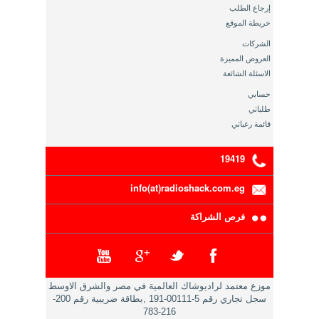
إرجاع الطلب
خريطة الموقع
الشركات
العروض المميزة
الاسئلة الشائعة
حسابي
طلباتي
قائمة رغباتي
19419
info(at)radioshack.com.eg
فرص الشراكة
موزع معتمد لراديوشاك العالمية في مصر والشرق الاوسط
سجل تجاري رقم 5-00111-191 ,بطاقة ضريبية رقم 200-
216-783