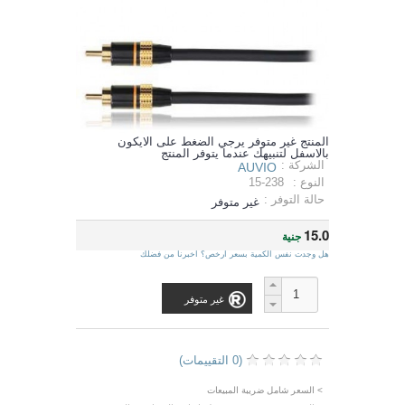
المنتج غير متوفر يرجي الضغط على الايكون
بالاسفل لتنبيهك عندما يتوفر المنتج
الشركة :
AUVIO
النوع :
15-238
حالة التوفر :
غير متوفر
15.0
جنية
هل وجدت نفس الكمية بسعر ارخص؟ اخبرنا من فضلك
غير متوفر
(0 التقييمات)
> السعر شامل ضريبة المبيعات