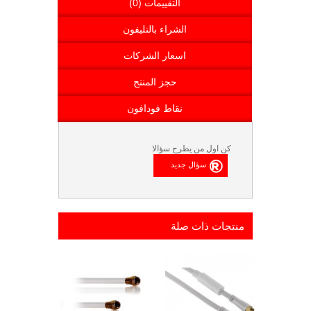
التقييمات (0)
الشراء بالتليفون
اسعار الشركات
حجز المنتج
نقاط فودافون
كن اول من يطرح سؤالا
منتجات ذات صلة