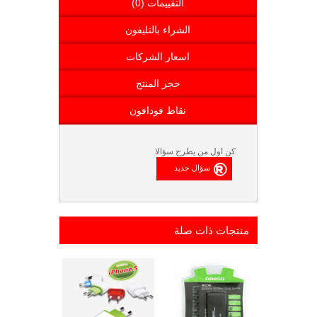
التقييمات (0)
الشراء بالتليفون
اسعار الشركات
حجز المنتج
نقاط فودافون
كن اول من يطرح سؤالا
منتجات ذات صلة