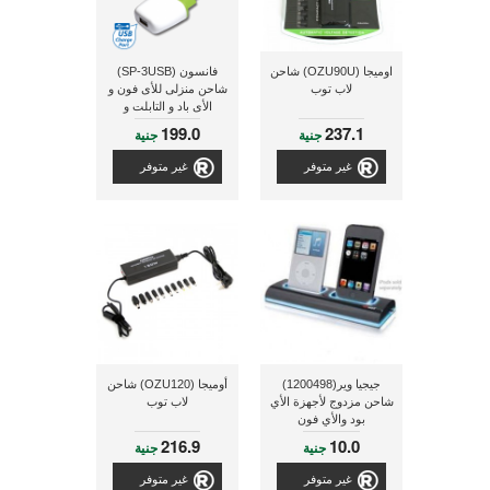
اوميجا (OZU90U) شاحن
فانسون (SP-3USB)
لاب توب
شاحن منزلى للأى فون و
الأى باد و التابلت و
التليفونات الذكية
199.0
237.1
جنية
جنية
المحمولة
غير متوفر
غير متوفر
جيجيا وير(1200498)
أوميجا (OZU120) شاحن
شاحن مزدوج لأجهزة الأي
لاب توب
بود والأي فون
216.9
10.0
جنية
جنية
غير متوفر
غير متوفر