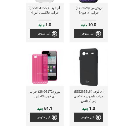
زينتريس (8528-17)
أى لوف ( SS4GOSS )
جراب أى فون5
جراب جلاكسى أس 4
1.0
10.0
جنية
جنية
غير متوفر
غير متوفر
أى لوف (ISS266BLK)
بورو (08172-26) جراب
جراب تليفون جالاكسى
أى فون 4/4 إس
إس أدفانس
61.1
1.0
جنية
جنية
غير متوفر
غير متوفر