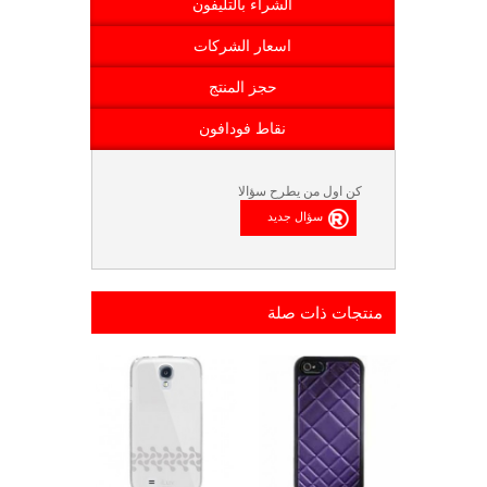
الشراء بالتليفون
اسعار الشركات
حجز المنتج
نقاط فودافون
كن اول من يطرح سؤالا
منتجات ذات صلة