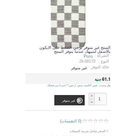
المنتج غير متوفر يرجي الضغط على الايكون
بالاسفل لتنبيهك عندما يتوفر المنتج
الشركة :
Puro
النوع :
26-08170
حالة التوفر :
غير متوفر
61.1
جنية
هل وجدت نفس الكمية بسعر ارخص؟ اخبرنا من فضلك
غير متوفر
(0 التقييمات)
> السعر شامل ضريبة المبيعات