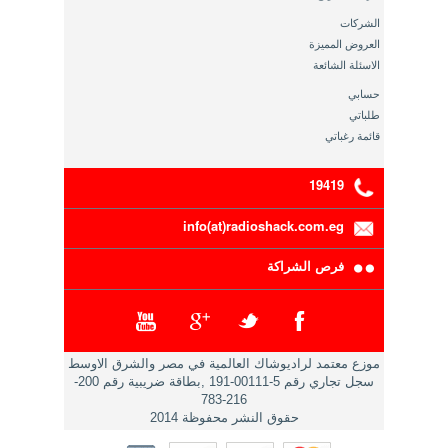
الشركات
العروض المميزة
الاسئلة الشائعة
حسابي
طلباتي
قائمة رغباتي
19419
info(at)radioshack.com.eg
فرص الشراكة
موزع معتمد لراديوشاك العالمية في مصر والشرق الاوسط
سجل تجاري رقم 5-00111-191 ,بطاقة ضريبية رقم 200-
216-783
حقوق النشر محفوظة 2014