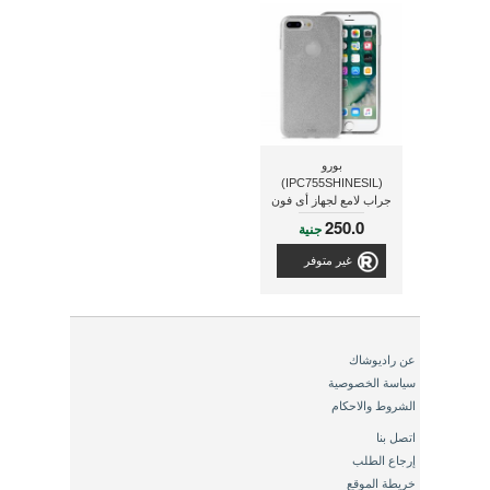
بورو
(IPC755SHINESIL)
جراب لامع لجهاز أى فون
7 بلس و ذو لون فضى
250.0
جنية
لامع
غير متوفر
عن راديوشاك
سياسة الخصوصية
الشروط والاحكام
اتصل بنا
إرجاع الطلب
خريطة الموقع